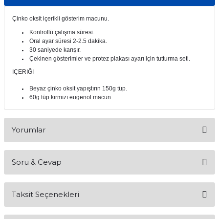
itleri
Setler
Periodontoloji
Çinko oksit içerikli gösterim macunu.
Kontrollü çalışma süresi.
arçalar
kilinik
Restoratif El Aletleri
Oral ayar süresi 2-2.5 dakika.
30 saniyede karışır.
Çekinen gösterimler ve protez plakası ayarı için tutturma seti.
azları
alzemeleri
IÇERIĞI
stemleri
nti
Beyaz çinko oksit yapıştırın 150g tüp.
60g tüp kırmızı eugenol macun.
tif
Yorumlar
rünler
alzemeler
ri
Soru & Cevap
Bu ürüne ilk yorumu siz yapın!
ti
Taksit Seçenekleri
Yorum Yaz
Ürün hakkında henüz soru sorulmamış.