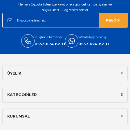
Hemen E-posta listemize kayıt ol, en güncel kampanyalar ve
duyuruları ilk öğrenen sen ol.
Kaydol
Müşteri Hizmetleri
WhatsApp Sipariş
0553 674 82 11
0553 674 82 11
ÜYELİK
KATEGORİLER
KURUMSAL