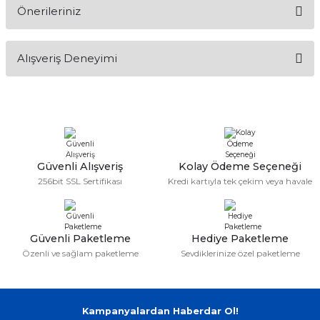
Önerileriniz
if
Soru Sor
itleri
Bu ürünün fiyat bilgisi, resim, ürün açıklamalarında ve diğer
Alışveriş Deneyimi
konularda yetersiz gördüğünüz noktaları öneri formunu
kullanarak tarafımıza iletebilirsiniz.
zemeleri
Görüş ve önerileriniz için teşekkür ederiz.
itleri
Sitemize ilk yorumu siz yapın!
Ürün resmi kalitesiz, bozuk veya görüntülenemiyor.
Ürün açıklamasında eksik bilgiler bulunuyor.
hazları
Deneyimini Paylaş
Ürün bilgilerinde hatalar bulunuyor.
Güvenli Alışveriş
Kolay Ödeme Seçeneği
256bit SSL Sertifikası
Kredi kartıyla tek çekim veya havale
Ürün fiyatı diğer sitelerden daha pahalı.
Bu ürüne benzer farklı alternatifler olmalı.
Güvenli Paketleme
Hediye Paketleme
Özenli ve sağlam paketleme
Sevdiklerinize özel paketleme
Gönder
Kampanyalardan Haberdar Ol!