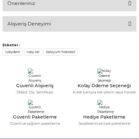
Önerileriniz
if
Soru Sor
Bu ürünün fiyat bilgisi, resim, ürün açıklamalarında ve diğer
itleri
Alışveriş Deneyimi
konularda yetersiz gördüğünüz noktaları öneri formunu
kullanarak tarafımıza iletebilirsiniz.
zemeleri
Görüş ve önerileriniz için teşekkür ederiz.
Etiketler :
Sitemize ilk yorumu siz yapın!
itleri
rubydent
ruby cal
kalsiyum hidroksit
Ürün resmi kalitesiz, bozuk veya görüntülenemiyor.
Ürün açıklamasında eksik bilgiler bulunuyor.
hazları
Deneyimini Paylaş
Ürün bilgilerinde hatalar bulunuyor.
Ürün fiyatı diğer sitelerden daha pahalı.
Güvenli Alışveriş
Kolay Ödeme Seçeneği
Bu ürüne benzer farklı alternatifler olmalı.
256bit SSL Sertifikası
Kredi kartıyla tek çekim veya havale
Güvenli Paketleme
Hediye Paketleme
Özenli ve sağlam paketleme
Sevdiklerinize özel paketleme
Gönder