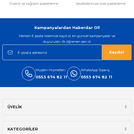
Özenli ve sağlam paketleme
Sevdiklerinize özel paketleme
Gönder
Kampanyalardan Haberdar Ol!
Hemen E-posta listemize kayıt ol, en güncel kampanyalar ve
duyuruları ilk öğrenen sen ol.
Kaydol
Müşteri Hizmetleri
WhatsApp Sipariş
0553 674 82 11
0553 674 82 11
ÜYELİK
KATEGORİLER