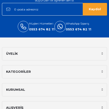
duyuruları ilk öğrenen sen ol.
Kaydol
Müşteri Hizmetleri
WhatsApp Sipariş
0553 674 82 11
0553 674 82 11
ÜYELİK
KATEGORİLER
KURUMSAL
ALIŞVERİŞ