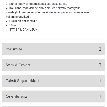
Kanal tedavisinde antiseptik olarak kullanılır.
itleri
Setler
Periodontoloji
Kök kanal tedavisinde artık doku ve nekrotik materyalin
uzaklaştırılması ve temizlenmesinde ve ampütasyon ajanı olarak
kullanımı endikedir.
arçalar
kilinik
Restoratif El Aletleri
Güçlü bir antiseptiktir.
10 ml
azları
alzemeleri
STT: 1 YILDAN UZUN
stemleri
nti
Yorumlar
tif
rünler
alzemeler
Soru & Cevap
Bu ürüne ilk yorumu siz yapın!
ri
Taksit Seçenekleri
Yorum Yaz
Ürün hakkında henüz soru sorulmamış.
ti
Önerileriniz
Soru Sor