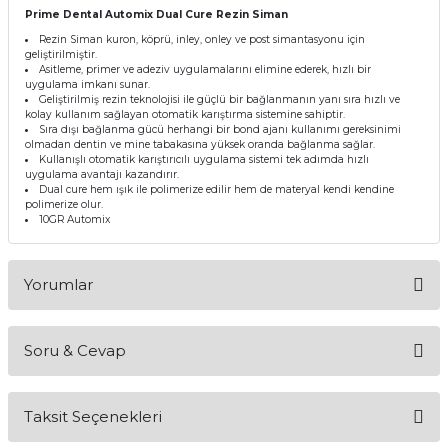
Prime Dental Automix Dual Cure Rezin Siman
itleri
Setler
Periodontoloji
Rezin Siman kuron, köprü, inley, onley ve post simantasyonu için
geliştirilmiştir.
Asitleme, primer ve adeziv uygulamalarını elimine ederek, hızlı bir
arçalar
kilinik
Restoratif El Aletleri
uygulama imkanı sunar.
Geliştirilmiş rezin teknolojisi ile güçlü bir bağlanmanın yanı sıra hızlı ve
kolay kullanım sağlayan otomatik karıştırma sistemine sahiptir.
azları
alzemeleri
Sıra dışı bağlanma gücü herhangi bir bond ajanı kullanımı gereksinimi
olmadan dentin ve mine tabakasına yüksek oranda bağlanma sağlar.
Kullanışlı otomatik karıştırıcılı uygulama sistemi tek adımda hızlı
stemleri
nti
uygulama avantajı kazandırır.
Dual cure hem ışık ile polimerize edilir hem de materyal kendi kendine
polimerize olur.
tif
10GR Automix
rünler
alzemeler
Yorumlar
ri
Soru & Cevap
ti
Bu ürüne ilk yorumu siz yapın!
Taksit Seçenekleri
Yorum Yaz
Ürün hakkında henüz soru sorulmamış.