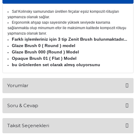
itleri
Setler
Periodontoloji
Saf Kolinsky samurundan üretilen fırçalar eşsiz kompozit rötuşları
yapmanıza olanak sağlar.
arçalar
kilinik
Restoratif El Aletleri
Ergonomik ahşap sapı sayesinde yüksek seviyede kavrama
sağlanmakta olup minumum efor ile maksimum kalitede kompozit rötuşu
yapmanıza olanak tanır.
azları
alzemeleri
Farklı işlemleriniz için 3 tip Zenit Brush bulunmaktadır...
Glaze Brush 0 ( Round ) model
stemleri
nti
Glaze Brush 000 (Round ) Model
Opaque Brush 01 ( Flat ) Model
bu ürünlerden set olarak almış oluyorsunu
tif
rünler
alzemeler
Yorumlar
ri
Soru & Cevap
Bu ürüne ilk yorumu siz yapın!
ti
Taksit Seçenekleri
Yorum Yaz
Ürün hakkında henüz soru sorulmamış.