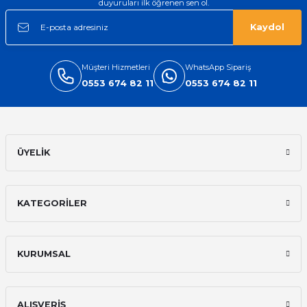
duyuruları ilk öğrenen sen ol.
Kaydol
Müşteri Hizmetleri
WhatsApp Sipariş
0553 674 82 11
0553 674 82 11
ÜYELİK
KATEGORİLER
KURUMSAL
ALIŞVERİŞ