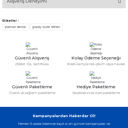
Alışveriş Deneyimi
konularda yetersiz gördüğünüz noktaları öneri formunu
if
kullanarak tarafımıza iletebilirsiniz.
Görüş ve önerileriniz için teşekkür ederiz.
itleri
Etiketler :
Sitemize ilk yorumu siz yapın!
premier dental
gracey küret refilleri
Ürün resmi kalitesiz, bozuk veya görüntülenemiyor.
zemeleri
Ürün açıklamasında eksik bilgiler bulunuyor.
Deneyimini Paylaş
Ürün bilgilerinde hatalar bulunuyor.
itleri
Ürün fiyatı diğer sitelerden daha pahalı.
Güvenli Alışveriş
Kolay Ödeme Seçeneği
Bu ürüne benzer farklı alternatifler olmalı.
hazları
256bit SSL Sertifikası
Kredi kartıyla tek çekim veya havale
Güvenli Paketleme
Hediye Paketleme
Özenli ve sağlam paketleme
Sevdiklerinize özel paketleme
Gönder
Kampanyalardan Haberdar Ol!
Hemen E-posta listemize kayıt ol, en güncel kampanyalar ve