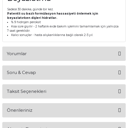
itleri
Setler
Periodontoloji
Sadece 30 dakika, günde bir kez.
Patentli su bazlı formülasyon hassasiyeti önlemek için
beyazlatırken dişleri hidratlar.
arçalar
kilinik
Restoratif El Aletleri
% 9 hidrojen peroksit
Kısa süre giyilir - 2 haftalık evde bakım işlemini tamamlamak için yalnızca
7 saat gereklidir.
azları
alzemeleri
Kalıcı sonuçlar - hasta alışkanlıklarına bağlı olarak 2-3 yıl.
stemleri
nti
Yorumlar
tif
Soru & Cevap
rünler
alzemeler
Bu ürüne ilk yorumu siz yapın!
ri
Taksit Seçenekleri
Yorum Yaz
Ürün hakkında henüz soru sorulmamış.
ti
Önerileriniz
Soru Sor
Bu ürünün fiyat bilgisi, resim, ürün açıklamalarında ve diğer