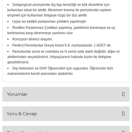
Subgingival yüzeylerde diş taşı temizliği ve kök düzeltme için
itleri
Setler
Periodontoloji
kullanılan ideal bir alettir.
Minimum travma ile periodontal ceplere
erişmek için kullanılan bölgeye özgü bir dizi alettir.
arçalar
kilinik
Restoratif El Aletleri
Uçlar en kaliteli paslanmaz çelikten yapılmıştır
Rostfrei Paslanmaz Çelikten yapılmış, şekillerini korumaya ve uç
kırılmasına karşı direnmeye yardımcı olur
azları
alzemeleri
Korozyon direnci alaşımı.
Perfect Periodontal Greysi Küret 5-6, numaralardır. 1 ADET dir.
stemleri
nti
Periodontal sond ve colimbia ve H serisi sete dahil değildir. diğer el
aletlerinden seçebilirsiniz. ihtiyaçlarınız halinde bizim ile iletişime
geçebilirsiniz.
tif
Diş Hekimleri ve DHF Öğrencileri için uygundur. Öğrenciler tüm
malzemelerini kendi alanından alabilirler.
rünler
alzemeler
ri
Yorumlar
ti
Soru & Cevap
Bu ürüne ilk yorumu siz yapın!