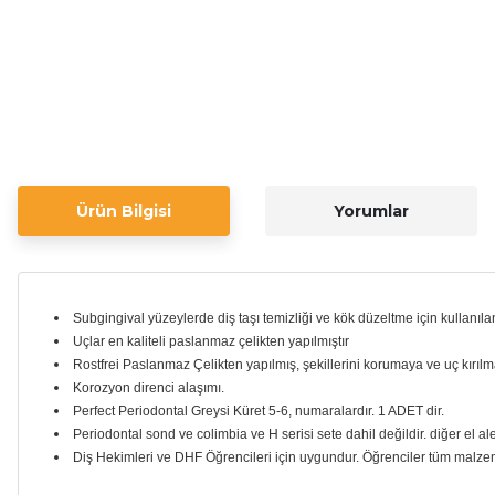
Ürün Bilgisi
Yorumlar
Subgingival yüzeylerde diş taşı temizliği ve kök düzeltme için kullanılan 
Uçlar en kaliteli paslanmaz çelikten yapılmıştır
Rostfrei Paslanmaz Çelikten yapılmış, şekillerini korumaya ve uç kırıl
Korozyon direnci alaşımı.
Perfect Periodontal Greysi Küret 5-6, numaralardır. 1 ADET dir.
Periodontal sond ve colimbia ve H serisi sete dahil değildir. diğer el alet
Diş Hekimleri ve DHF Öğrencileri için uygundur. Öğrenciler tüm malzeme