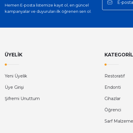
Hemen E-posta listemize kayıt ol, en güncel
kampanyalar ve duyuruları ilk öğrenen sen ol.
ÜYELİK
KATEGORİ
Yeni Üyelik
Restoratif
Üye Girişi
Endonti
Şifremi Unuttum
Cihazlar
Öğrenci
Sarf Malzeme