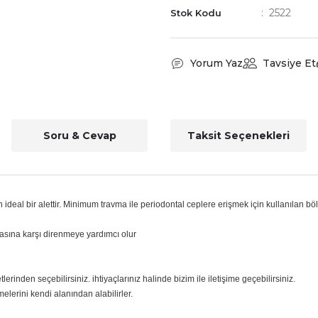
2522
Stok Kodu
Yorum Yaz
Tavsiye Et
Soru & Cevap
Taksit Seçenekleri
ideal bir alettir.
Minimum travma ile periodontal ceplere erişmek için kullanılan bölg
masına karşı direnmeye yardımcı olur
lerinden seçebilirsiniz. ihtiyaçlarınız halinde bizim ile iletişime geçebilirsiniz.
lerini kendi alanından alabilirler.