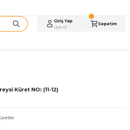
Giriş Yap
Sepetim
Üye Ol
eysi Küret NO: (11-12)
Küretler