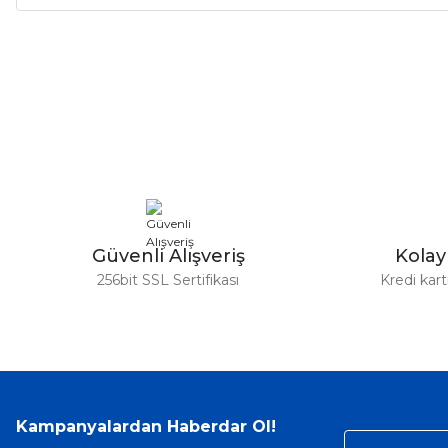
Bu ürünün fiyat bilgisi, resim, ürün açıklamalarında ve diğer ko
Görüş ve önerileriniz için teşekkür ederiz.
Ürün resmi kalitesiz, bozuk veya görüntülenemiyor.
Ürün açıklamasında eksik bilgiler bulunuyor.
Ürün bilgilerinde hatalar bulunuyor.
Ürün fiyatı diğer sitelerden daha pahalı.
Bu ürüne benzer farklı alternatifler olmalı.
Güvenli Alışveriş
Kola
256bit SSL Sertifikası
Kredi kar
Kampanyalardan Haberdar Ol!