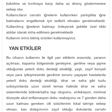
bükülme ve kırılmaya karşı daha az direnç göstermesine
sebep olur.
Kullanıcıların cerrahi iğnelerin kullanırken yanlışlıkla iğne
batmalarını engellemek için tedbirli olmaları gerekmektedir.
Kullanılmış iğnelerin batmayı önleyecek şekilde özel tıbbi
atıklar olarak imha edilmesi gerekmektedir.
Kullanım ömrü bitmiş ürünleri kullanmayınız.
YAN ETKİLER
Bu cihazın kullanımı ile ilgili yan etkilerin arasında, yaranın
açılması, kapama bölgesinde genleşme, gerilme veya şişme
olduğunda yeterli doku desteği eksikliği, yaşlı, zayıf bünyeli
veya yara iyileşmesinde gecikme sorunu yaşayan hastalarda
yeterli doku desteği eksikliği, idrar ve safra gibi tuzlu
solüsyonlarda uzun süreli temas halinde idrar ve safra
sistemlerinde böbrek/safra taşı oluşumu, enfeksiyon, minimal
düzeyde akut enflamasyon doku reaksiyonu ve 7 günden daha
uzun kalması gereken cilt sütürlerinin lokal tahrişe sebep
olması, kan dolaşımının zayıf olduğu dokularda cerrahi