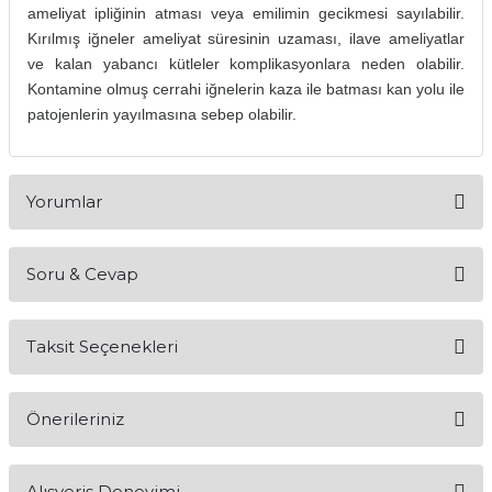
ameliyat ipliğinin atması veya emilimin gecikmesi sayılabilir.
Kırılmış iğneler ameliyat süresinin uzaması, ilave ameliyatlar
ve kalan yabancı kütleler komplikasyonlara neden olabilir.
Kontamine olmuş cerrahi iğnelerin kaza ile batması kan yolu ile
patojenlerin yayılmasına sebep olabilir.
Yorumlar
Soru & Cevap
Bu ürüne ilk yorumu siz yapın!
Taksit Seçenekleri
Yorum Yaz
Ürün hakkında henüz soru sorulmamış.
Önerileriniz
Soru Sor
Bu ürünün fiyat bilgisi, resim, ürün açıklamalarında ve diğer
Alışveriş Deneyimi