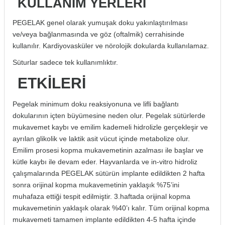
KULLANIM YERLERİ
if
PEGELAK genel olarak yumuşak doku yakınlaştırılması
itleri
ve/veya bağlanmasında ve göz (oftalmik) cerrahisinde
kullanılır. Kardiyovasküler ve nörolojik dokularda kullanılamaz.
zemeleri
Süturlar sadece tek kullanımlıktır.
ETKİLERİ
itleri
Pegelak minimum doku reaksiyonuna ve lifli bağlantı
hazları
dokularının içten büyümesine neden olur. Pegelak sütürlerde
mukavemet kaybı ve emilim kademeli hidrolizle gerçekleşir ve
ayrılan glikolik ve laktik asit vücut içinde metabolize olur.
Emilim prosesi kopma mukavemetinin azalması ile başlar ve
kütle kaybı ile devam eder. Hayvanlarda ve in-vitro hidroliz
çalışmalarında PEGELAK sütürün implante edildikten 2 hafta
sonra orijinal kopma mukavemetinin yaklaşık %75’ini
muhafaza ettiği tespit edilmiştir. 3.haftada orijinal kopma
mukavemetinin yaklaşık olarak %40’ı kalır. Tüm orijinal kopma
mukavemeti tamamen implante edildikten 4-5 hafta içinde