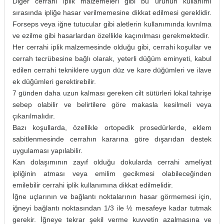
Diğer cerrahi iplik malzemeleri gibi bu ürünün kullanımı
sırasında ipliğe hasar verilmemesine dikkat edilmesi gereklidir.
Forseps veya iğne tutucular gibi aletlerin kullanımında kıvrılma
ve ezilme gibi hasarlardan özellikle kaçınılması gerekmektedir.
Her cerrahi iplik malzemesinde olduğu gibi, cerrahi koşullar ve
cerrah tecrübesine bağlı olarak, yeterli düğüm eminyeti, kabul
edilen cerrahi tekniklere uygun düz ve kare düğümleri ve ilave
ek düğümleri gerektirebilir.
7 günden daha uzun kalması gereken cilt sütürleri lokal tahrişe
sebep olabilir ve belirtilere göre makasla kesilmeli veya
çıkarılmalıdır.
Bazı koşullarda, özellikle ortopedik prosedürlerde, eklem
sabitlenmesinde cerrahın kararına göre dışarıdan destek
uygulaması yapılabilir.
Kan dolaşımının zayıf olduğu dokularda cerrahi ameliyat
ipliğinin atması veya emilim gecikmesi olabileceğinden
emilebilir cerrahi iplik kullanımına dikkat edilmelidir.
İğne uçlarının ve bağlantı noktalarının hasar görmemesi için,
iğneyi bağlantı noktasından 1/3 ile ½ mesafeye kadar tutmak
gerekir. İğneye tekrar şekil verme kuvvetin azalmasına ve