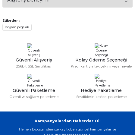
konularda yetersiz gördüğünüz noktaları öneri formunu
kullanarak tarafımıza iletebilirsiniz.
Görüş ve önerileriniz için teşekkür ederiz.
Etiketler :
Sitemize ilk yorumu siz yapın!
doğsan pegelak
Ürün resmi kalitesiz, bozuk veya görüntülenemiyor.
Ürün açıklamasında eksik bilgiler bulunuyor.
Deneyimini Paylaş
Ürün bilgilerinde hatalar bulunuyor.
Ürün fiyatı diğer sitelerden daha pahalı.
Güvenli Alışveriş
Kolay Ödeme Seçeneği
Bu ürüne benzer farklı alternatifler olmalı.
256bit SSL Sertifikası
Kredi kartıyla tek çekim veya havale
Güvenli Paketleme
Hediye Paketleme
Özenli ve sağlam paketleme
Sevdiklerinize özel paketleme
Gönder
Kampanyalardan Haberdar Ol!
Hemen E-posta listemize kayıt ol, en güncel kampanyalar ve
duyuruları ilk öğrenen sen ol.