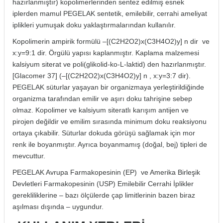
hazırlanmıştır) kopolimerlerinden sentez edilmiş esnek
itleri
Setler
Periodontoloji
iplerden mamul PEGELAK sentetik, emilebilir, cerrahi ameliyat
iplikleri yumuşak doku yaklaştırmalarından kullanılır.
arçalar
kilinik
Restoratif El Aletleri
Kopolimerin ampirik formülü –[(C2H2O2)x(C3H4O2)y] n dir ve
x:y=9:1 dir. Örgülü yapısı kaplanmıştır. Kaplama malzemesi
azları
alzemeleri
kalsiyum siterat ve poli(glikolid-ko-L-laktid) den hazırlanmıştır.
[Glacomer 37] (–[(C2H2O2)x(C3H4O2)y] n , x:y=3:7 dir).
stemleri
nti
PEGELAK süturlar yaşayan bir organizmaya yerleştirildiğinde
organizma tarafından emilir ve aşırı doku tahrişine sebep
tif
olmaz. Kopolimer ve kalsiyum siteratlı karışım antijen ve
pirojen değildir ve emilim sırasında minimum doku reaksiyonu
ortaya çıkabilir. Süturlar dokuda görüşü sağlamak için mor
rünler
alzemeler
renk ile boyanmıştır. Ayrıca boyanmamış (doğal, bej) tipleri de
mevcuttur.
ri
PEGELAK Avrupa Farmakopesinin (EP) ve Amerika Birleşik
ti
Devletleri Farmakopesinin (USP) Emilebilir Cerrahi İplikler
gerekliliklerine – bazı ölçülerde çap limitlerinin bazen biraz
aşılması dışında – uygundur.