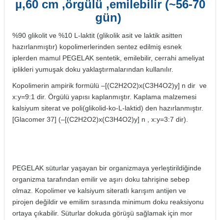
µ,60 cm ,örgülü ,emilebilir (~56-70
itleri
Setler
Periodontoloji
gün)
%90 glikolit ve %10 L-laktit (glikolik asit ve laktik asitten
arçalar
kilinik
Restoratif El Aletleri
hazırlanmıştır) kopolimerlerinden sentez edilmiş esnek
iplerden mamul PEGELAK sentetik, emilebilir, cerrahi ameliyat
azları
alzemeleri
iplikleri yumuşak doku yaklaştırmalarından kullanılır.
stemleri
nti
Kopolimerin ampirik formülü –[(C2H2O2)x(C3H4O2)y] n dir ve
x:y=9:1 dir. Örgülü yapısı kaplanmıştır. Kaplama malzemesi
tif
kalsiyum siterat ve poli(glikolid-ko-L-laktid) den hazırlanmıştır.
[Glacomer 37] (–[(C2H2O2)x(C3H4O2)y] n , x:y=3:7 dir).
rünler
alzemeler
ri
PEGELAK süturlar yaşayan bir organizmaya yerleştirildiğinde
organizma tarafından emilir ve aşırı doku tahrişine sebep
ti
olmaz. Kopolimer ve kalsiyum siteratlı karışım antijen ve
pirojen değildir ve emilim sırasında minimum doku reaksiyonu
ortaya çıkabilir. Süturlar dokuda görüşü sağlamak için mor