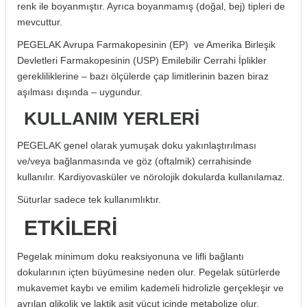
renk ile boyanmıştır. Ayrıca boyanmamış (doğal, bej) tipleri de
if
mevcuttur.
PEGELAK Avrupa Farmakopesinin (EP) ve Amerika Birleşik
itleri
Devletleri Farmakopesinin (USP) Emilebilir Cerrahi İplikler
gerekliliklerine – bazı ölçülerde çap limitlerinin bazen biraz
zemeleri
aşılması dışında – uygundur.
itleri
KULLANIM YERLERİ
PEGELAK genel olarak yumuşak doku yakınlaştırılması
hazları
ve/veya bağlanmasında ve göz (oftalmik) cerrahisinde
kullanılır. Kardiyovasküler ve nörolojik dokularda kullanılamaz.
Süturlar sadece tek kullanımlıktır.
ETKİLERİ
Pegelak minimum doku reaksiyonuna ve lifli bağlantı
dokularının içten büyümesine neden olur. Pegelak sütürlerde
mukavemet kaybı ve emilim kademeli hidrolizle gerçekleşir ve
ayrılan glikolik ve laktik asit vücut içinde metabolize olur.