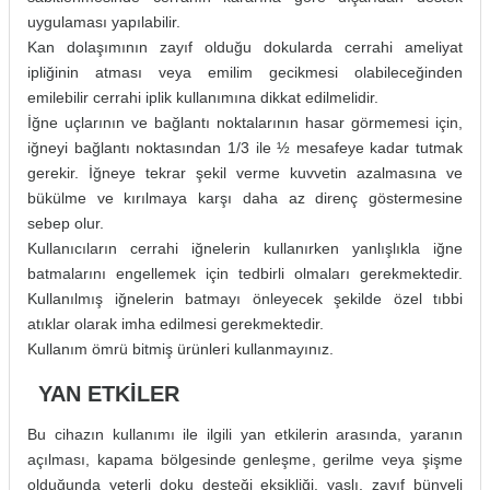
uygulaması yapılabilir.
Kan dolaşımının zayıf olduğu dokularda cerrahi ameliyat
ipliğinin atması veya emilim gecikmesi olabileceğinden
emilebilir cerrahi iplik kullanımına dikkat edilmelidir.
İğne uçlarının ve bağlantı noktalarının hasar görmemesi için,
iğneyi bağlantı noktasından 1/3 ile ½ mesafeye kadar tutmak
gerekir. İğneye tekrar şekil verme kuvvetin azalmasına ve
bükülme ve kırılmaya karşı daha az direnç göstermesine
sebep olur.
Kullanıcıların cerrahi iğnelerin kullanırken yanlışlıkla iğne
batmalarını engellemek için tedbirli olmaları gerekmektedir.
Kullanılmış iğnelerin batmayı önleyecek şekilde özel tıbbi
atıklar olarak imha edilmesi gerekmektedir.
Kullanım ömrü bitmiş ürünleri kullanmayınız.
YAN ETKİLER
Bu cihazın kullanımı ile ilgili yan etkilerin arasında, yaranın
açılması, kapama bölgesinde genleşme, gerilme veya şişme
olduğunda yeterli doku desteği eksikliği, yaşlı, zayıf bünyeli