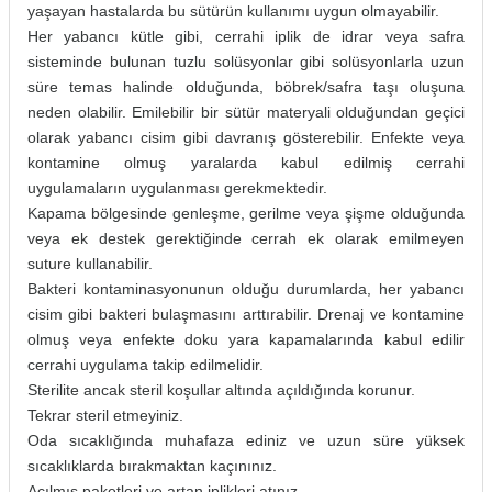
yaşayan hastalarda bu sütürün kullanımı uygun olmayabilir.
Her yabancı kütle gibi, cerrahi iplik de idrar veya safra
sisteminde bulunan tuzlu solüsyonlar gibi solüsyonlarla uzun
süre temas halinde olduğunda, böbrek/safra taşı oluşuna
neden olabilir. Emilebilir bir sütür materyali olduğundan geçici
olarak yabancı cisim gibi davranış gösterebilir. Enfekte veya
kontamine olmuş yaralarda kabul edilmiş cerrahi
uygulamaların uygulanması gerekmektedir.
Kapama bölgesinde genleşme, gerilme veya şişme olduğunda
veya ek destek gerektiğinde cerrah ek olarak emilmeyen
suture kullanabilir.
Bakteri kontaminasyonunun olduğu durumlarda, her yabancı
cisim gibi bakteri bulaşmasını arttırabilir. Drenaj ve kontamine
olmuş veya enfekte doku yara kapamalarında kabul edilir
cerrahi uygulama takip edilmelidir.
Sterilite ancak steril koşullar altında açıldığında korunur.
Tekrar steril etmeyiniz.
Oda sıcaklığında muhafaza ediniz ve uzun süre yüksek
sıcaklıklarda bırakmaktan kaçınınız.
Açılmış paketleri ve artan iplikleri atınız.