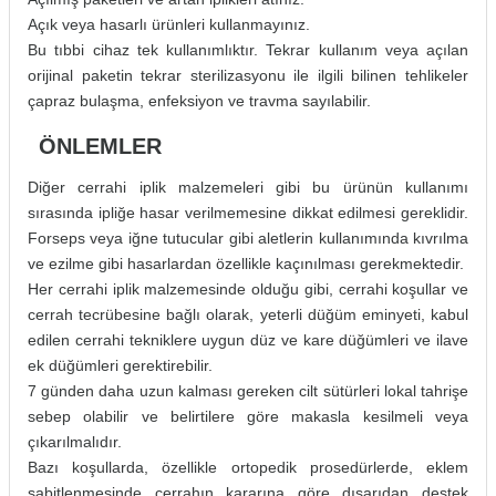
Açık veya hasarlı ürünleri kullanmayınız.
Bu tıbbi cihaz tek kullanımlıktır. Tekrar kullanım veya açılan
orijinal paketin tekrar sterilizasyonu ile ilgili bilinen tehlikeler
çapraz bulaşma, enfeksiyon ve travma sayılabilir.
ÖNLEMLER
Diğer cerrahi iplik malzemeleri gibi bu ürünün kullanımı
sırasında ipliğe hasar verilmemesine dikkat edilmesi gereklidir.
Forseps veya iğne tutucular gibi aletlerin kullanımında kıvrılma
ve ezilme gibi hasarlardan özellikle kaçınılması gerekmektedir.
Her cerrahi iplik malzemesinde olduğu gibi, cerrahi koşullar ve
cerrah tecrübesine bağlı olarak, yeterli düğüm eminyeti, kabul
edilen cerrahi tekniklere uygun düz ve kare düğümleri ve ilave
ek düğümleri gerektirebilir.
7 günden daha uzun kalması gereken cilt sütürleri lokal tahrişe
sebep olabilir ve belirtilere göre makasla kesilmeli veya
çıkarılmalıdır.
Bazı koşullarda, özellikle ortopedik prosedürlerde, eklem
sabitlenmesinde cerrahın kararına göre dışarıdan destek