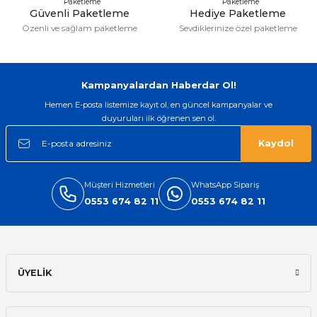
Güvenli Paketleme
Hediye Paketleme
Özenli ve sağlam paketleme
Sevdiklerinize özel paketleme
Gönder
Kampanyalardan Haberdar Ol!
Hemen E-posta listemize kayıt ol, en güncel kampanyalar ve
duyuruları ilk öğrenen sen ol.
Kaydol
Müşteri Hizmetleri
WhatsApp Sipariş
0553 674 82 11
0553 674 82 11
ÜYELİK