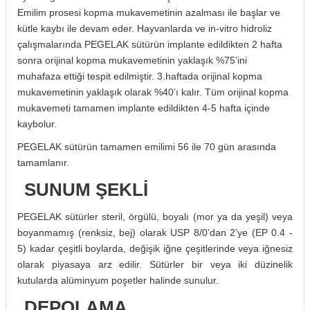
Emilim prosesi kopma mukavemetinin azalması ile başlar ve
kütle kaybı ile devam eder. Hayvanlarda ve in-vitro hidroliz
çalışmalarında PEGELAK sütürün implante edildikten 2 hafta
sonra orijinal kopma mukavemetinin yaklaşık %75’ini
muhafaza ettiği tespit edilmiştir. 3.haftada orijinal kopma
mukavemetinin yaklaşık olarak %40’ı kalır. Tüm orijinal kopma
mukavemeti tamamen implante edildikten 4-5 hafta içinde
kaybolur.
PEGELAK sütürün tamamen emilimi 56 ile 70 gün arasında
tamamlanır.
SUNUM ŞEKLİ
PEGELAK sütürler steril, örgülü, boyalı (mor ya da yeşil) veya
boyanmamış (renksiz, bej) olarak USP 8/0’dan 2’ye (EP 0.4 -
5) kadar çeşitli boylarda, değişik iğne çeşitlerinde veya iğnesiz
olarak piyasaya arz edilir. Sütürler bir veya iki düzinelik
kutularda alüminyum poşetler halinde sunulur.
DEPOLAMA