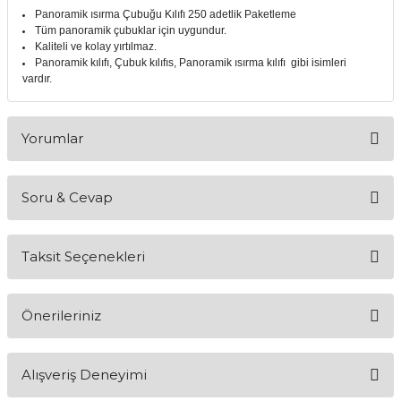
Panoramik ısırma Çubuğu Kılıfı 250 adetlik Paketleme
itleri
Setler
Periodontoloji
Tüm panoramik çubuklar için uygundur.
Kaliteli ve kolay yırtılmaz.
Panoramik kılıfı, Çubuk kılıfıs, Panoramik ısırma kılıfı gibi isimleri
arçalar
kilinik
Restoratif El Aletleri
vardır.
azları
alzemeleri
Yorumlar
stemleri
nti
Soru & Cevap
tif
Bu ürüne ilk yorumu siz yapın!
rünler
alzemeler
Taksit Seçenekleri
Yorum Yaz
Ürün hakkında henüz soru sorulmamış.
ri
Önerileriniz
Soru Sor
ti
Bu ürünün fiyat bilgisi, resim, ürün açıklamalarında ve diğer
Alışveriş Deneyimi
konularda yetersiz gördüğünüz noktaları öneri formunu
kullanarak tarafımıza iletebilirsiniz.