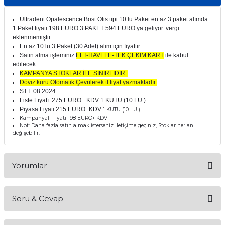
itleri
Setler
Periodontoloji
Ultradent Opalescence Bost Ofis tipi 10 lu Paket en az 3 paket alımda
1 Paket fiyatı 198 EURO 3 PAKET 594 EURO ya geliyor. vergi
arçalar
kilinik
Restoratif El Aletleri
eklenmemiştir.
En az 10 lu 3 Paket (30 Adet) alım için fiyattır.
Satın alma işleminiz
EFT-HAVELE-TEK ÇEKİM KART
ile kabul
azları
alzemeleri
edilecek.
KAMPANYA STOKLAR İLE SINIRLIDIR .
Döviz kuru Otomatik Çevrilerek tl fiyat yazmaktadır.
stemleri
nti
STT: 08.2024
Liste Fiyatı: 275 EURO+ KDV 1 KUTU (10 LU )
Piyasa Fiyatı:215 EURO+KDV
tif
1 KUTU (10 LU )
Kampanyalı Fiyatı 198 EURO+ KDV
Not: Daha fazla satın almak isterseniz iletişime geçiniz, Stoklar her an
değişebilir.
rünler
alzemeler
ri
Yorumlar
ti
Soru & Cevap
Bu ürüne ilk yorumu siz yapın!