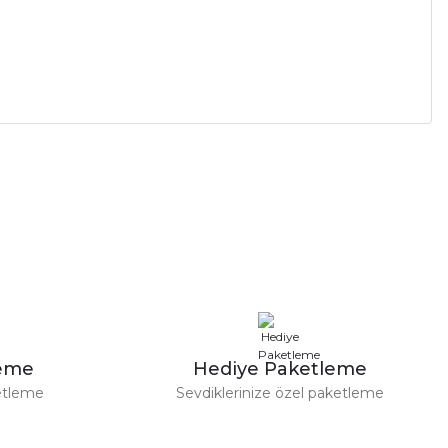
a iletebilirsiniz.
leme
Hediye Paketleme
etleme
Sevdiklerinize özel paketleme