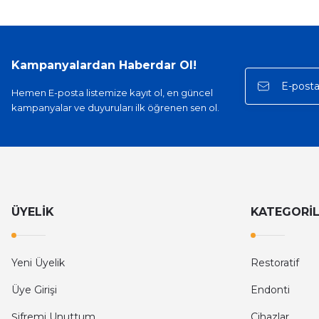
Kampanyalardan Haberdar Ol!
Hemen E-posta listemize kayıt ol, en güncel
kampanyalar ve duyuruları ilk öğrenen sen ol.
ÜYELİK
KATEGORİ
Yeni Üyelik
Restoratif
Üye Girişi
Endonti
Şifremi Unuttum
Cihazlar