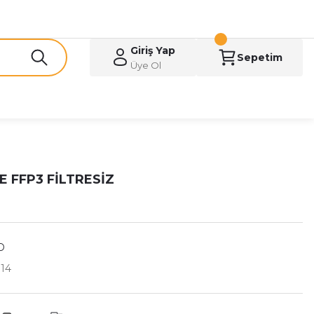
Giriş Yap
Sepetim
Üye Ol
 FFP3 FİLTRESİZ
D
14