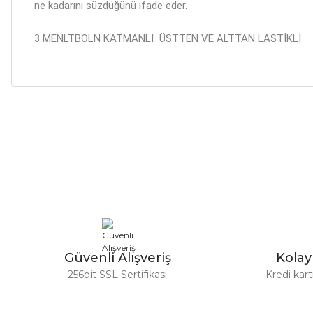
ne kadarını süzdüğünü ifade eder.
3 MENLTBOLN KATMANLI ÜSTTEN VE ALTTAN LASTİKLİ
Bu ürünün fiyat bilgisi, resim, ürün açıklamalarında ve diğer ko
Görüş ve önerileriniz için teşekkür ederiz.
Ürün resmi kalitesiz, bozuk veya görüntülenemiyor.
Ürün açıklamasında eksik bilgiler bulunuyor.
Ürün bilgilerinde hatalar bulunuyor.
Ürün fiyatı diğer sitelerden daha pahalı.
Bu ürüne benzer farklı alternatifler olmalı.
Güvenli Alışveriş
Kola
256bit SSL Sertifikası
Kredi kar