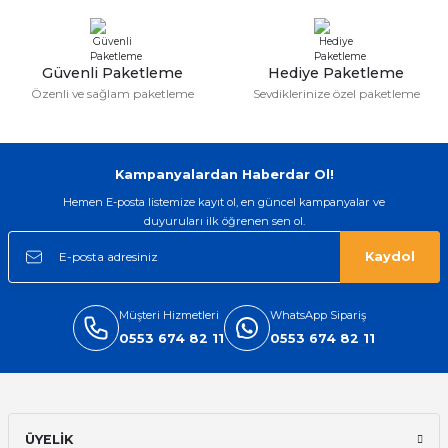
Bu ürüne benzer farklı alternatifler olmalı.
Güvenli Paketleme
Hediye Paketleme
Özenli ve sağlam paketleme
Sevdiklerinize özel paketleme
Gönder
Kampanyalardan Haberdar Ol!
Hemen E-posta listemize kayıt ol, en güncel kampanyalar ve
duyuruları ilk öğrenen sen ol.
Kaydol
Müşteri Hizmetleri
WhatsApp Sipariş
0553 674 82 11
0553 674 82 11
ÜYELİK