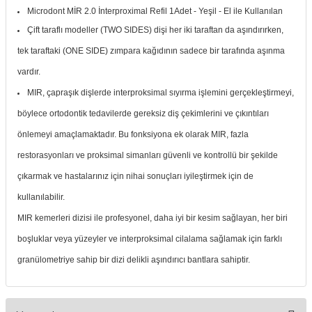
Microdont MİR 2.0 İnterproximal Refil 1Adet - Yeşil - El ile Kullanılan
itleri
Setler
Periodontoloji
Çift taraflı modeller (TWO SIDES) dişi her iki taraftan da aşındırırken,
arçalar
kilinik
Restoratif El Aletleri
tek taraftaki (ONE SIDE) zımpara kağıdının sadece bir tarafında aşınma
vardır.
azları
alzemeleri
MIR, çapraşık dişlerde interproksimal sıyırma işlemini gerçekleştirmeyi,
böylece ortodontik tedavilerde gereksiz diş çekimlerini ve çıkıntıları
stemleri
nti
önlemeyi amaçlamaktadır.
Bu fonksiyona ek olarak MIR, fazla
tif
restorasyonları ve proksimal simanları güvenli ve kontrollü bir şekilde
çıkarmak ve hastalarınız için nihai sonuçları iyileştirmek için de
rünler
alzemeler
kullanılabilir.
MIR kemerleri dizisi ile profesyonel, daha iyi bir kesim sağlayan, her biri
ri
boşluklar veya yüzeyler ve interproksimal cilalama sağlamak için farklı
ti
granülometriye sahip bir dizi delikli aşındırıcı bantlara sahiptir.