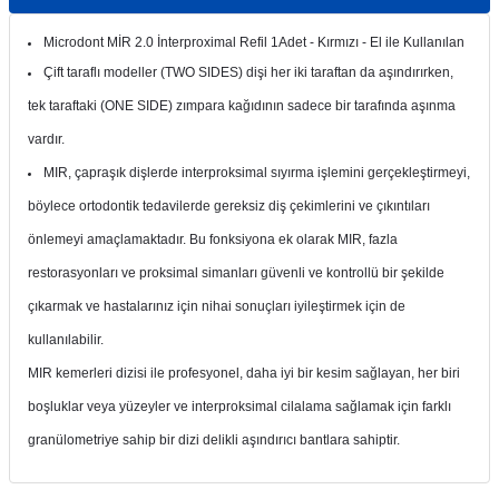
itleri
Setler
Periodontoloji
Microdont MİR 2.0 İnterproximal Refil 1Adet - Kırmızı - El ile Kullanılan
Çift taraflı modeller (TWO SIDES) dişi her iki taraftan da aşındırırken,
arçalar
kilinik
Restoratif El Aletleri
tek taraftaki (ONE SIDE) zımpara kağıdının sadece bir tarafında aşınma
azları
alzemeleri
vardır.
MIR, çapraşık dişlerde interproksimal sıyırma işlemini gerçekleştirmeyi,
stemleri
nti
böylece ortodontik tedavilerde gereksiz diş çekimlerini ve çıkıntıları
önlemeyi amaçlamaktadır.
Bu fonksiyona ek olarak MIR, fazla
tif
restorasyonları ve proksimal simanları güvenli ve kontrollü bir şekilde
rünler
alzemeler
çıkarmak ve hastalarınız için nihai sonuçları iyileştirmek için de
kullanılabilir.
ri
MIR kemerleri dizisi ile profesyonel, daha iyi bir kesim sağlayan, her biri
boşluklar veya yüzeyler ve interproksimal cilalama sağlamak için farklı
ti
granülometriye sahip bir dizi delikli aşındırıcı bantlara sahiptir.