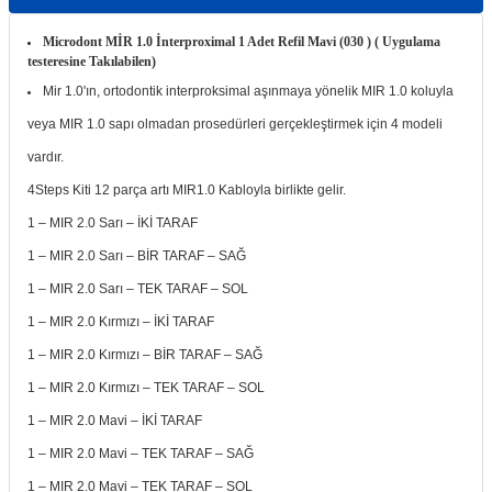
itleri
Setler
Periodontoloji
Microdont MİR 1.0 İnterproximal 1 Adet Refil Mavi (030 ) ( Uygulama
testeresine Takılabilen)
arçalar
kilinik
Restoratif El Aletleri
Mir 1.0'ın, ortodontik interproksimal aşınmaya yönelik MIR 1.0 koluyla
veya MIR 1.0 sapı olmadan prosedürleri gerçekleştirmek için 4 modeli
azları
alzemeleri
vardır.
stemleri
nti
4Steps Kiti 12 parça artı MIR1.0 Kabloyla birlikte gelir.
1 – MIR 2.0 Sarı – İKİ TARAF
tif
1 – MIR 2.0 Sarı – BİR TARAF – SAĞ
1 – MIR 2.0 Sarı – TEK TARAF – SOL
rünler
alzemeler
1 – MIR 2.0 Kırmızı – İKİ TARAF
ri
1 – MIR 2.0 Kırmızı – BİR TARAF – SAĞ
1 – MIR 2.0 Kırmızı – TEK TARAF – SOL
ti
1 – MIR 2.0 Mavi – İKİ TARAF
1 – MIR 2.0 Mavi – TEK TARAF – SAĞ
1 – MIR 2.0 Mavi – TEK TARAF – SOL