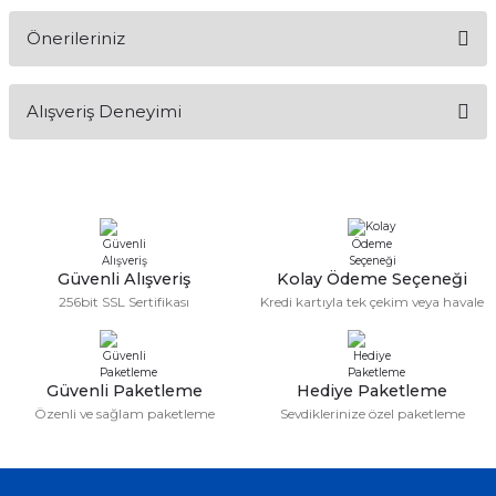
Önerileriniz
Soru Sor
Bu ürünün fiyat bilgisi, resim, ürün açıklamalarında ve diğer
Alışveriş Deneyimi
konularda yetersiz gördüğünüz noktaları öneri formunu
kullanarak tarafımıza iletebilirsiniz.
Görüş ve önerileriniz için teşekkür ederiz.
Sitemize ilk yorumu siz yapın!
Ürün resmi kalitesiz, bozuk veya görüntülenemiyor.
Ürün açıklamasında eksik bilgiler bulunuyor.
Deneyimini Paylaş
Ürün bilgilerinde hatalar bulunuyor.
Güvenli Alışveriş
Kolay Ödeme Seçeneği
256bit SSL Sertifikası
Kredi kartıyla tek çekim veya havale
Ürün fiyatı diğer sitelerden daha pahalı.
Bu ürüne benzer farklı alternatifler olmalı.
Güvenli Paketleme
Hediye Paketleme
Özenli ve sağlam paketleme
Sevdiklerinize özel paketleme
Gönder