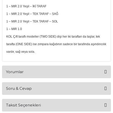
if
1 – MIR 2.0 Yeşil – İKİ TARAF
1 – MIR 2.0 Yeşil – TEK TARAF – SAĞ
itleri
1 – MIR 2.0 Yeşil – TEK TARAF – SOL
zemeleri
1 – MIR 1.0
KOL Çift taraflı modeller (TWO SIDE) dişi her iki taraftan da taşlar, tek
itleri
tarafta (ONE SIDE) ise zımpara kağıdının sadece bir tarafında aşındırıcılık
vardır, sağ veya sola.
hazları
Yorumlar
Soru & Cevap
Bu ürüne ilk yorumu siz yapın!
Taksit Seçenekleri
Yorum Yaz
Ürün hakkında henüz soru sorulmamış.