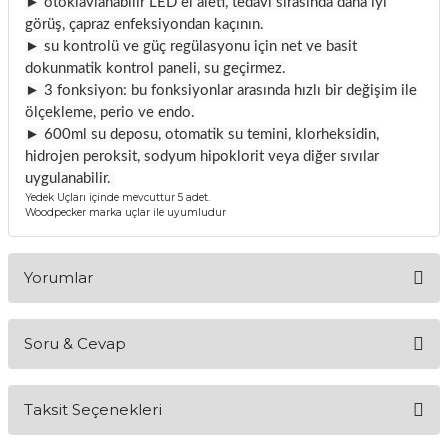
► otoklavlanabilir LED el aleti, tedavi sırasında daha iyi
itleri
Setler
Periodontoloji
görüş, çapraz enfeksiyondan kaçının.
► su kontrolü ve güç regülasyonu için net ve basit
dokunmatik kontrol paneli, su geçirmez.
arçalar
kilinik
Restoratif El Aletleri
► 3 fonksiyon: bu fonksiyonlar arasında hızlı bir değişim ile
ölçekleme, perio ve endo.
azları
alzemeleri
► 600ml su deposu, otomatik su temini, klorheksidin,
hidrojen peroksit, sodyum hipoklorit veya diğer sıvılar
stemleri
nti
uygulanabilir.
Yedek Uçları içinde mevcuttur 5 adet.
Woodpecker marka uçlar ile uyumludur
tif
rünler
alzemeler
Yorumlar
ri
Soru & Cevap
Bu ürüne ilk yorumu siz yapın!
ti
Taksit Seçenekleri
Yorum Yaz
Ürün hakkında henüz soru sorulmamış.