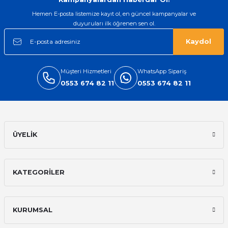
Hemen E-posta listemize kayıt ol, en güncel kampanyalar ve
duyuruları ilk öğrenen sen ol.
Kaydol
Müşteri Hizmetleri
WhatsApp Sipariş
0553 674 82 11
0553 674 82 11
ÜYELİK
KATEGORİLER
KURUMSAL