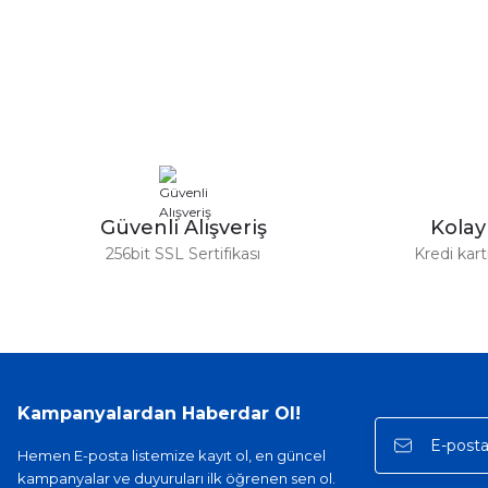
Bu ürünün fiyat bilgisi, resim, ürün açıklamalarında ve diğer ko
Görüş ve önerileriniz için teşekkür ederiz.
Ürün resmi kalitesiz, bozuk veya görüntülenemiyor.
Ürün açıklamasında eksik bilgiler bulunuyor.
Ürün bilgilerinde hatalar bulunuyor.
Ürün fiyatı diğer sitelerden daha pahalı.
Bu ürüne benzer farklı alternatifler olmalı.
Güvenli Alışveriş
Kola
256bit SSL Sertifikası
Kredi kar
Kampanyalardan Haberdar Ol!
Hemen E-posta listemize kayıt ol, en güncel
kampanyalar ve duyuruları ilk öğrenen sen ol.