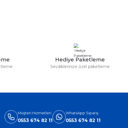
a iletebilirsiniz.
leme
Hediye Paketleme
etleme
Sevdiklerinize özel paketleme
Müşteri Hizmetleri
WhatsApp Sipariş
0553 674 82 11
0553 674 82 11