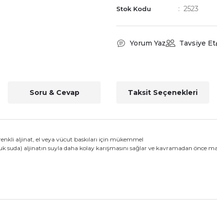
2523
Stok Kodu
Yorum Yaz
Tavsiye Et
Soru & Cevap
Taksit Seçenekleri
renkli aljinat, el veya vücut baskıları için mükemmel
uk suda) aljinatın suyla daha kolay karışmasını sağlar ve kavramadan önce m