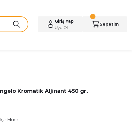
Giriş Yap
Sepetim
Üye Ol
ngelo Kromatik Aljinant 450 gr.
Alçı- Mum