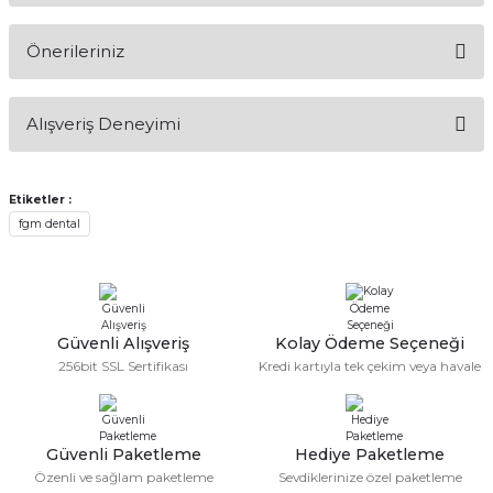
Önerileriniz
Soru Sor
Bu ürünün fiyat bilgisi, resim, ürün açıklamalarında ve diğer
Alışveriş Deneyimi
konularda yetersiz gördüğünüz noktaları öneri formunu
kullanarak tarafımıza iletebilirsiniz.
Görüş ve önerileriniz için teşekkür ederiz.
Etiketler :
Sitemize ilk yorumu siz yapın!
fgm dental
Ürün resmi kalitesiz, bozuk veya görüntülenemiyor.
Ürün açıklamasında eksik bilgiler bulunuyor.
Deneyimini Paylaş
Ürün bilgilerinde hatalar bulunuyor.
Ürün fiyatı diğer sitelerden daha pahalı.
Güvenli Alışveriş
Kolay Ödeme Seçeneği
Bu ürüne benzer farklı alternatifler olmalı.
256bit SSL Sertifikası
Kredi kartıyla tek çekim veya havale
Güvenli Paketleme
Hediye Paketleme
Özenli ve sağlam paketleme
Sevdiklerinize özel paketleme