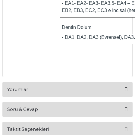
• EA1- EA2- EA3- EA3.5- EA4 – EB1
EB2, EB3, EC2, EC3 e Incisal (her b
Dentin Dolum
• DA1, DA2, DA3 (Evrensel), DA3.5,
Yorumlar
Soru & Cevap
Bu ürüne ilk yorumu siz yapın!
Taksit Seçenekleri
Yorum Yaz
Ürün hakkında henüz soru sorulmamış.