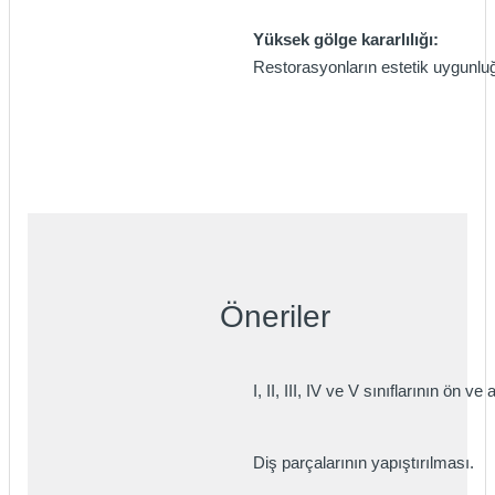
if
Yüksek gölge kararlılığı:
Restorasyonların estetik uygunlu
itleri
zemeleri
itleri
hazları
Öneriler
I, II, III, IV ve V sınıflarının ön v
Diş parçalarının yapıştırılması.