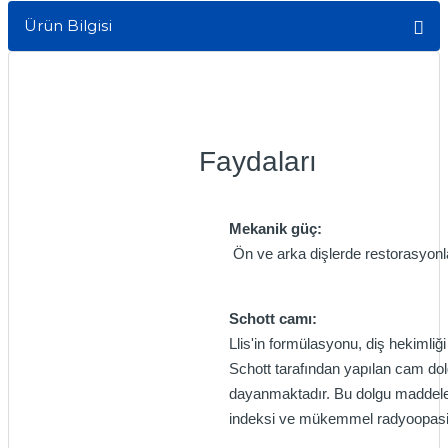
itleri
Setler
Ürün Bilgisi
Periodontoloji
arçalar
kilinik
Restoratif El Aletleri
azları
alzemeleri
Faydaları
stemleri
nti
tif
Mekanik güç:
Ön ve arka dişlerde restorasyonl
rünler
alzemeler
ri
Schott camı:
Llis'in formülasyonu, diş hekimliğ
ti
Schott tarafından yapılan cam do
dayanmaktadır. Bu dolgu maddeleri
indeksi ve mükemmel radyoopasitey