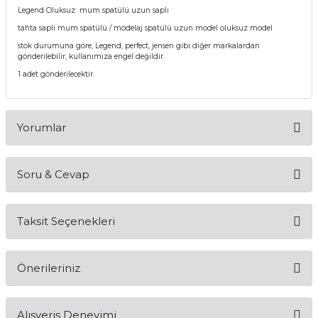
Legend Oluksuz mum spatülü uzun saplı
itleri
Setler
Periodontoloji
tahta saplı mum spatülü / modelaj spatülü uzun model oluksuz model
stok durumuna göre, Legend, perfect, jensen gibi diğer markalardan
arçalar
kilinik
Restoratif El Aletleri
gönderilebilir, kullanımıza engel değildir.
1 adet gönderilecektir.
azları
alzemeleri
stemleri
nti
Yorumlar
tif
Soru & Cevap
Bu ürüne ilk yorumu siz yapın!
rünler
alzemeler
Taksit Seçenekleri
ri
Yorum Yaz
Ürün hakkında henüz soru sorulmamış.
ti
Önerileriniz
Soru Sor
Bu ürünün fiyat bilgisi, resim, ürün açıklamalarında ve diğer
Alışveriş Deneyimi