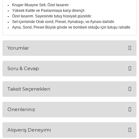
Kruger Muayne Seti, Özel tasarım
itleri
Setler
Periodontoloji
Yüksek Kalite ve Paslanmaya karşı dirençli
Özel tasarım Sayesinde tutuş hissiyatı güzeldir.
Set içerisinde Orak sond, Presel, Aynabaşı, ve Aynası dahidir.
arçalar
kilinik
Restoratif El Aletleri
Ayna, Sond, Presel Büyük gövde ve bombeli olduğu için tutuşu rahattır.
azları
alzemeleri
Yorumlar
stemleri
nti
Soru & Cevap
tif
Bu ürüne ilk yorumu siz yapın!
rünler
alzemeler
Taksit Seçenekleri
Yorum Yaz
Ürün hakkında henüz soru sorulmamış.
ri
Önerileriniz
Soru Sor
ti
Bu ürünün fiyat bilgisi, resim, ürün açıklamalarında ve diğer
Alışveriş Deneyimi
konularda yetersiz gördüğünüz noktaları öneri formunu
kullanarak tarafımıza iletebilirsiniz.