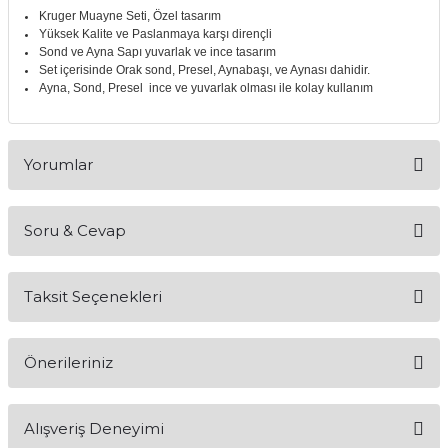
Kruger Muayne Seti, Özel tasarım
itleri
Setler
Periodontoloji
Yüksek Kalite ve Paslanmaya karşı dirençli
Sond ve Ayna Sapı yuvarlak ve ince tasarım
Set içerisinde Orak sond, Presel, Aynabaşı, ve Aynası dahidir.
arçalar
kilinik
Restoratif El Aletleri
Ayna, Sond, Presel ince ve yuvarlak olması ile kolay kullanım
azları
alzemeleri
Yorumlar
stemleri
nti
tif
Soru & Cevap
Bu ürüne ilk yorumu siz yapın!
rünler
alzemeler
Taksit Seçenekleri
Yorum Yaz
Ürün hakkında henüz soru sorulmamış.
ri
Önerileriniz
ti
Soru Sor
Bu ürünün fiyat bilgisi, resim, ürün açıklamalarında ve diğer
Alışveriş Deneyimi
konularda yetersiz gördüğünüz noktaları öneri formunu