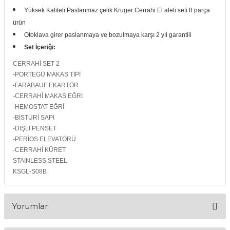
Yüksek Kaliteli Paslanmaz çelik Kruger Cerrahi El aleti seti 8 parça
itleri
Setler
Periodontoloji
ürün
Otoklava girer paslanmaya ve bozulmaya karşı 2 yıl garantili
arçalar
kilinik
Restoratif El Aletleri
Set İçeriği:
azları
alzemeleri
CERRAHİ SET 2
-PORTEGÜ MAKAS TİPİ
-FARABAUF EKARTÖR
stemleri
nti
-CERRAHİ MAKAS EĞRİ
-HEMOSTAT EĞRİ
tif
-BİSTÜRİ SAPI
-DİŞLİ PENSET
rünler
alzemeler
-PERİOS ELEVATÖRÜ
-CERRAHİ KÜRET
STAINLESS STEEL
ri
KSGL-S08B
ti
Yorumlar