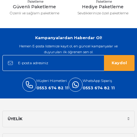
Güvenli Paketleme
Hediye Paketleme
Özenli ve sağlam paketleme
Sevdiklerinize özel paketleme
Gönder
Kampanyalardan Haberdar Ol!
Hemen E-posta listemize kayıt ol, en güncel kampanyalar ve
duyuruları ilk öğrenen sen ol.
Kaydol
Müşteri Hizmetleri
WhatsApp Sipariş
0553 674 82 11
0553 674 82 11
ÜYELİK