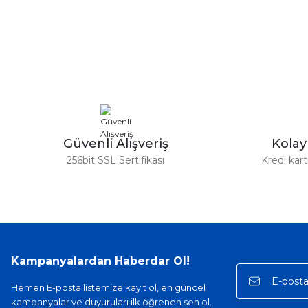
Bu ürünün fiyat bilgisi, resim, ürün açıklamalarında ve diğer ko
Görüş ve önerileriniz için teşekkür ederiz.
Ürün resmi kalitesiz, bozuk veya görüntülenemiyor.
Ürün açıklamasında eksik bilgiler bulunuyor.
Ürün bilgilerinde hatalar bulunuyor.
Ürün fiyatı diğer sitelerden daha pahalı.
Bu ürüne benzer farklı alternatifler olmalı.
Güvenli Alışveriş
Kola
256bit SSL Sertifikası
Kredi kar
Kampanyalardan Haberdar Ol!
Hemen E-posta listemize kayıt ol, en güncel
kampanyalar ve duyuruları ilk öğrenen sen ol.