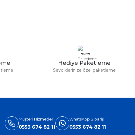
a iletebilirsiniz.
leme
Hediye Paketleme
etleme
Sevdiklerinize özel paketleme
Müşteri Hizmetleri
WhatsApp Sipariş
0553 674 82 11
0553 674 82 11