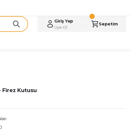
Giriş Yap
Sepetim
Üye Ol
- Firez Kutusu
ları
D