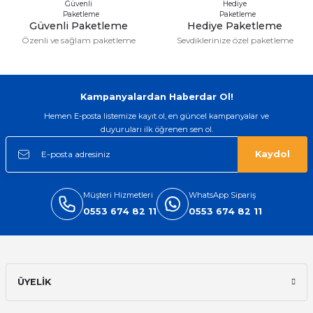
Güvenli Paketleme
Hediye Paketleme
Özenli ve sağlam paketleme
Sevdiklerinize özel paketleme
Gönder
Kampanyalardan Haberdar Ol!
Hemen E-posta listemize kayıt ol, en güncel kampanyalar ve
duyuruları ilk öğrenen sen ol.
Kaydol
Müşteri Hizmetleri
WhatsApp Sipariş
0553 674 82 11
0553 674 82 11
ÜYELİK