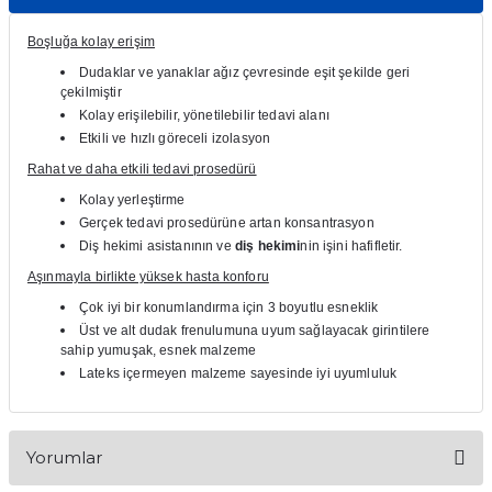
itleri
Setler
Periodontoloji
Boşluğa kolay erişim
Dudaklar ve yanaklar ağız çevresinde eşit şekilde geri
arçalar
kilinik
Restoratif El Aletleri
çekilmiştir
Kolay erişilebilir, yönetilebilir tedavi alanı
azları
alzemeleri
Etkili ve hızlı göreceli izolasyon
Rahat ve daha etkili tedavi prosedürü
stemleri
nti
Kolay yerleştirme
Gerçek tedavi prosedürüne artan konsantrasyon
tif
Diş hekimi asistanının ve
diş hekimi
nin işini hafifletir.
Aşınmayla birlikte yüksek hasta konforu
rünler
alzemeler
Çok iyi bir konumlandırma için 3 boyutlu esneklik
Üst ve alt dudak frenulumuna uyum sağlayacak girintilere
ri
sahip yumuşak, esnek malzeme
Lateks içermeyen malzeme sayesinde iyi uyumluluk
ti
Yorumlar