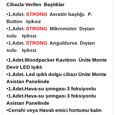
Cihazla Verilen
Başlıklar
itleri
Setler
Periodontoloji
•1.Adet.
STRONG
Aeratör başlığı.
P.
arçalar
kilinik
Restoratif El Aletleri
Button
Işıksız
•1.Adet.
STRONG
Mikromotor
Dıştan
azları
alzemeleri
sulu
Işıksız
•1.Adet.
STRONG
Anguldurva
Dıştan
stemleri
nti
sulu
Işıksız
tif
•1.Adet.Woodpacker Kavitron
Ünite Monte
Devir LED Işıklı
rünler
alzemeler
•1.Adet. Led ışıklı dolgu cihazı Ünite Monte
Asistan Panelinde
ri
•1.Adet.Hava-su şırıngası 3 foksiyonlu
ti
•1.Adet.Hava-su şırıngası 3 foksiyonlu
Asistan Panelinde
•Cerrahi veya Havalı emici hortumu kalın