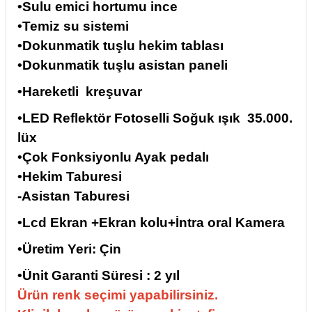
•Sulu emici hortumu ince
if
•Temiz su sistemi
•Dokunmatik tuşlu hekim tablası
itleri
•Dokunmatik tuşlu asistan paneli
zemeleri
•Hareketli
kreşuvar
itleri
•LED Reflektör Fotoselli Soğuk ışık
35.000.
lüx
hazları
•Çok Fonksiyonlu Ayak pedalı
•Hekim Taburesi
-Asistan Taburesi
•Lcd Ekran +Ekran kolu+İntra oral Kamera
•Üretim Yeri: Çin
•Ünit Garanti Süresi : 2 yıl
Ürün renk seçimi yapabilirsiniz.