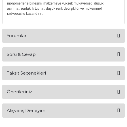
monomerlerle birleşimi malzemeye
yüksek mukavemet
,
düşük
if
aşınma
,
parlaklık tutma
,
düşük renk değişikliği
ve
mükemmel
radyopasite
kazandırır .
itleri
zemeleri
Yorumlar
itleri
Soru & Cevap
Bu ürüne ilk yorumu siz yapın!
hazları
Taksit Seçenekleri
Yorum Yaz
Ürün hakkında henüz soru sorulmamış.
Önerileriniz
Soru Sor
Bu ürünün fiyat bilgisi, resim, ürün açıklamalarında ve diğer
Alışveriş Deneyimi
konularda yetersiz gördüğünüz noktaları öneri formunu
kullanarak tarafımıza iletebilirsiniz.
Görüş ve önerileriniz için teşekkür ederiz.