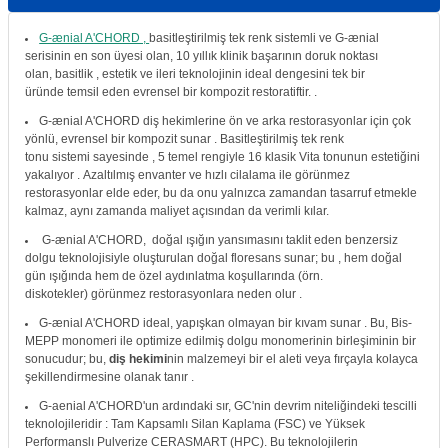
itleri
Setler
Periodontoloji
G-ænial A'CHORD ,
basitleştirilmiş tek renk sistemli
ve G-ænial
serisinin en son üyesi olan, 10 yıllık klinik başarının doruk noktası
arçalar
kilinik
Restoratif El Aletleri
olan,
basitlik
,
estetik
ve
ileri
teknolojinin ideal dengesini
tek bir
üründe
temsil eden evrensel bir kompozit restoratiftir.
.
azları
alzemeleri
G-ænial A'CHORD diş hekimlerine ön ve arka
restorasyonlar için çok
yönlü, evrensel bir kompozit sunar
.
Basitleştirilmiş
tek renk
tonu
sistemi
sayesinde ,
5 temel rengiyle
16 klasik Vita tonunun estetiğini
stemleri
nti
yakalıyor
.
Azaltılmış envanter
ve
hızlı cilalama
ile görünmez
restorasyonlar elde eder,
bu da onu yalnızca zamandan tasarruf etmekle
kalmaz, aynı zamanda maliyet açısından da verimli kılar.
tif
G-ænial A'CHORD,
doğal ışığın
yansımasını
taklit eden
benzersiz
dolgu teknolojisiyle oluşturulan
doğal floresans
sunar; bu , hem doğal
rünler
alzemeler
gün ışığında hem de özel aydınlatma koşullarında (örn.
diskotekler)
görünmez
restorasyonlara
neden olur .
ri
G-ænial A'CHORD ideal,
yapışkan olmayan bir kıvam
sunar .
Bu, Bis-
MEPP monomeri ile optimize edilmiş dolgu monomerinin birleşiminin bir
sonucudur; bu,
diş hekimi
nin
malzemeyi bir
el aleti
veya
fırçayla
kolayca
ti
şekillendirmesine
olanak tanır .
G-aenial A'CHORD'un ardındaki sır, GC'nin
devrim niteliğindeki tescilli
teknolojileridir
: Tam Kapsamlı Silan Kaplama (FSC) ve Yüksek
Performanslı Pulverize CERASMART (HPC).
Bu teknolojilerin