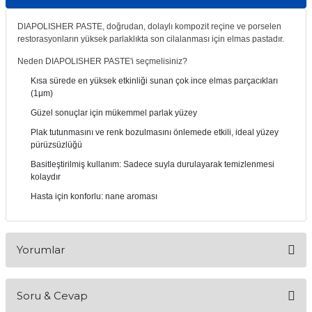
itleri
Setler
Periodontoloji
DIAPOLISHER PASTE, doğrudan, dolaylı kompozit reçine ve porselen
restorasyonların yüksek parlaklıkta son cilalanması için elmas pastadır.
arçalar
kilinik
Restoratif El Aletleri
Neden DIAPOLISHER PASTE'i seçmelisiniz?
Kısa sürede en yüksek etkinliği sunan çok ince elmas parçacıkları
azları
alzemeleri
(1μm)
Güzel sonuçlar için mükemmel parlak yüzey
stemleri
nti
Plak tutunmasını ve renk bozulmasını önlemede etkili, ideal yüzey
pürüzsüzlüğü
tif
Basitleştirilmiş kullanım: Sadece suyla durulayarak temizlenmesi
kolaydır
rünler
alzemeler
Hasta için konforlu: nane aroması
ri
Yorumlar
ti
Soru & Cevap
Bu ürüne ilk yorumu siz yapın!