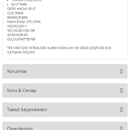
YÜKSEK EMİŞ GÜCÜ
50 LT TANK
itleri
Setler
Periodontoloji
DEPO HACMİ: 50 LT
GÜÇ:1100W
BASINÇ:8 BAR
arçalar
kilinik
Restoratif El Aletleri
HAVA EMİŞİ: 270 LT/DK
VOLTAJ:220 V
SES DÜZEYİ:62 DB
azları
alzemeleri
AĞIRLIK:39 KG
ÖLÇÜLER:67*32*69
TEK ÜNİT İÇİN YETERLİDİR. KLİNİK KURULUM VE ÜRÜN ÇEŞİTLERİ İÇİN
stemleri
nti
İLETİŞİME GEÇİNİZ
tif
Yorumlar
rünler
alzemeler
Soru & Cevap
ri
Bu ürüne ilk yorumu siz yapın!
ti
Taksit Seçenekleri
Yorum Yaz
Ürün hakkında henüz soru sorulmamış.
Önerileriniz