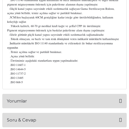
.ISO 11140 standardına uygun kullanılan su bazlı indikatör mürekkepleri ve diğer baskılar
pigment migrasyonunu önlemek için paketleme alanının dışına yapılmıştır.
itleri
Setler
Periodontoloji
.Güçlü kanal yapısı sayesinde etkili sızdırmazlık sağlayan Gama Sterilizasyon Rulosu,
açma yönü bellidir, temiz açılma sağlar ve partikül bırakmaz.
.5CM’den başlayarak 60CM genişliğine kadar isteğe göre üretilebildiğinden, kullanım
arçalar
kilinik
Restoratif El Aletleri
kolaylığı sağlar.
.Yüksek kaliteli, 60-70 gr medikal kraft kağıt ve şeffaf CPP ile üretilmiştir.
Pigment migrasyonunu önlemek için baskılar paketleme alanı dışına yapılmıştır.
.Gözle görünür güçlü kanal yapısı sayesinde etkili sızdırmazlık sağlamaktadır.
azları
alzemeleri
.Toksik olmayan, su bazlı ve tam renk dönüşümü veren indikatör mürekkebi kullanılmıştır.
.İndikatör mürekkebi ISO 11140 standardında ve etilenoksit ile buhar sterilizasyonuna
uygundur.
stemleri
nti
.Temiz açılma sağlar ve partikül bırakmaz.
.Açma yönü bellidir.
.Üretimimiz aşağıdaki standartlara uygun yapılmaktadır;
tif
.ISO 11607-1
.ISO 14644-5
.ISO 11737-2
rünler
alzemeler
.ISO 13485
.ISO 868-5
ri
Yorumlar
ti
Soru & Cevap
Bu ürüne ilk yorumu siz yapın!