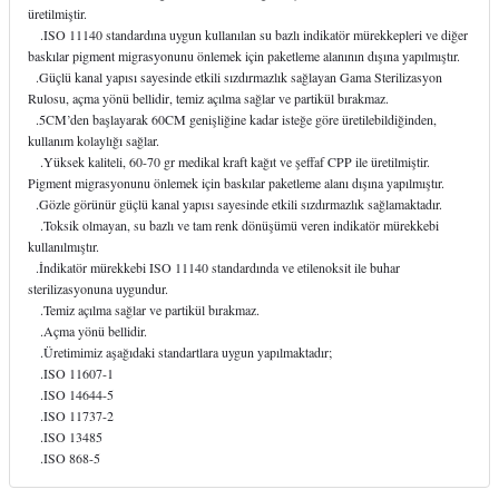
üretilmiştir.
itleri
Setler
Periodontoloji
.ISO 11140 standardına uygun kullanılan su bazlı indikatör mürekkepleri ve diğer
baskılar pigment migrasyonunu önlemek için paketleme alanının dışına yapılmıştır.
.Güçlü kanal yapısı sayesinde etkili sızdırmazlık sağlayan Gama Sterilizasyon
arçalar
kilinik
Restoratif El Aletleri
Rulosu, açma yönü bellidir, temiz açılma sağlar ve partikül bırakmaz.
.5CM’den başlayarak 60CM genişliğine kadar isteğe göre üretilebildiğinden,
azları
alzemeleri
kullanım kolaylığı sağlar.
.Yüksek kaliteli, 60-70 gr medikal kraft kağıt ve şeffaf CPP ile üretilmiştir.
Pigment migrasyonunu önlemek için baskılar paketleme alanı dışına yapılmıştır.
stemleri
nti
.Gözle görünür güçlü kanal yapısı sayesinde etkili sızdırmazlık sağlamaktadır.
.Toksik olmayan, su bazlı ve tam renk dönüşümü veren indikatör mürekkebi
tif
kullanılmıştır.
.İndikatör mürekkebi ISO 11140 standardında ve etilenoksit ile buhar
sterilizasyonuna uygundur.
rünler
alzemeler
.Temiz açılma sağlar ve partikül bırakmaz.
.Açma yönü bellidir.
.Üretimimiz aşağıdaki standartlara uygun yapılmaktadır;
ri
.ISO 11607-1
.ISO 14644-5
ti
.ISO 11737-2
.ISO 13485
.ISO 868-5