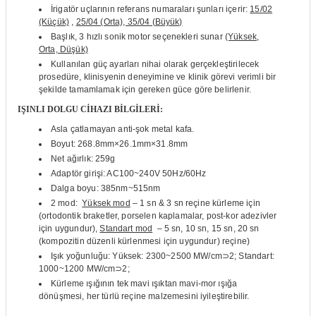
İrigatör uçlarının referans numaraları şunları içerir:
15/02
if
(Küçük)
,
25/04 (Orta), 35/04 (Büyük)
Başlık, 3 hızlı sonik motor seçenekleri sunar
(Yüksek,
itleri
Orta, Düşük)
Kullanılan güç ayarları nihai olarak gerçekleştirilecek
prosedüre, klinisyenin deneyimine ve klinik görevi verimli bir
zemeleri
şekilde tamamlamak için gereken güce göre belirlenir.
IŞINLI DOLGU CİHAZI BİLGİLERİ:
itleri
Asla çatlamayan anti-şok metal kafa.
Boyut: 268.8mm×26.1mm×31.8mm
hazları
Net ağırlık: 259g
Adaptör girişi: AC100~240V 50Hz/60Hz
Dalga boyu: 385nm~515nm
2 mod:
Yüksek mod
– 1 sn & ​​3 sn reçine kürleme için
(ortodontik braketler, porselen kaplamalar, post-kor adezivler
için uygundur),
Standart mod
– 5 sn, 10 sn, 15 sn, 20 sn
(kompozitin düzenli kürlenmesi için uygundur) reçine)
Işık yoğunluğu: Yüksek: 2300~2500 MW/cm⊃2;
Standart:
1000~1200 MW/cm⊃2;
Kürleme ışığının tek mavi ışıktan mavi-mor ışığa
dönüşmesi, her türlü reçine malzemesini iyileştirebilir.