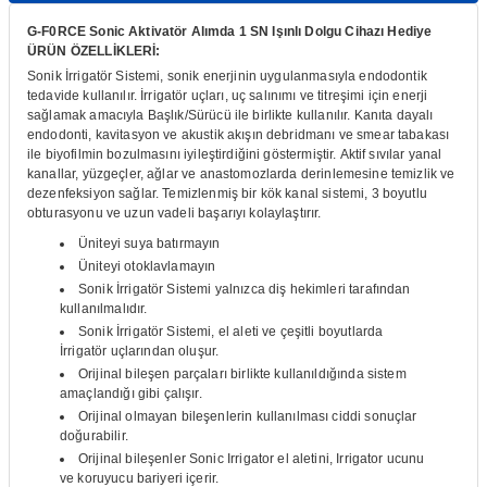
itleri
Setler
Periodontoloji
G-F0RCE Sonic Aktivatör Alımda 1 SN Işınlı Dolgu Cihazı Hediye
ÜRÜN ÖZELLİKLERİ:
Sonik İrrigatör Sistemi, sonik enerjinin uygulanmasıyla endodontik
arçalar
kilinik
Restoratif El Aletleri
tedavide kullanılır.
İrrigatör uçları, uç salınımı ve titreşimi için enerji
sağlamak amacıyla Başlık/Sürücü ile birlikte kullanılır.
Kanıta dayalı
azları
alzemeleri
endodonti, kavitasyon ve akustik akışın debridmanı ve smear tabakası
ile biyofilmin bozulmasını iyileştirdiğini göstermiştir.
Aktif sıvılar yanal
kanallar, yüzgeçler, ağlar ve anastomozlarda derinlemesine temizlik ve
stemleri
nti
dezenfeksiyon sağlar.
Temizlenmiş bir kök kanal sistemi, 3 boyutlu
obturasyonu ve uzun vadeli başarıyı kolaylaştırır.
tif
Üniteyi suya batırmayın
Üniteyi otoklavlamayın
Sonik İrrigatör Sistemi yalnızca diş hekimleri tarafından
rünler
alzemeler
kullanılmalıdır.
Sonik İrrigatör Sistemi, el aleti ve çeşitli boyutlarda
ri
İrrigatör uçlarından oluşur.
Orijinal bileşen parçaları birlikte kullanıldığında sistem
amaçlandığı gibi çalışır.
ti
Orijinal olmayan bileşenlerin kullanılması ciddi sonuçlar
doğurabilir.
Orijinal bileşenler Sonic Irrigator el aletini, Irrigator ucunu
ve koruyucu bariyeri içerir.