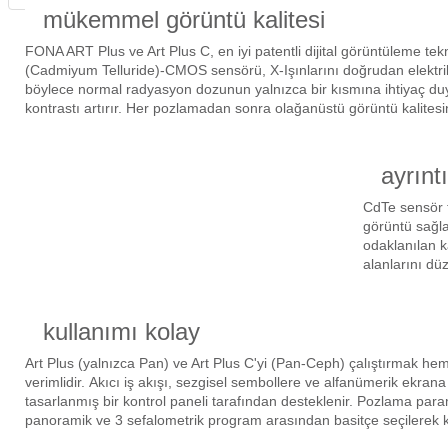
mükemmel görüntü kalitesi
itleri
Setler
Periodontoloji
FONA ART Plus ve Art Plus C, en iyi patentli dijital görüntüleme tekno
(Cadmiyum Telluride)-CMOS sensörü, X-Işınlarını doğrudan elektrik
arçalar
kilinik
Restoratif El Aletleri
böylece normal radyasyon dozunun yalnızca bir kısmına ihtiyaç duy
kontrastı artırır.
Her pozlamadan sonra olağanüstü görüntü kalitesi
azları
alzemeleri
ayrınt
stemleri
nti
CdTe sensör t
tif
görüntü sağl
odaklanılan 
alanlarını düze
rünler
alzemeler
ri
kullanımı kolay
Art Plus (yalnızca Pan) ve Art Plus C'yi (Pan-Ceph) çalıştırmak h
ti
verimlidir.
Akıcı iş akışı, sezgisel sembollere ve alfanümerik ekran
tasarlanmış bir kontrol paneli tarafından desteklenir.
Pozlama param
panoramik ve 3 sefalometrik program arasından basitçe seçilerek k