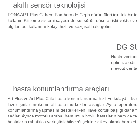
akıllı sensör teknolojisi
if
FONA ART Plus C, hem Pan hem de Ceph görüntüleri için tek bir ta
itleri
kullanır.
Kilitleme sistemi sayesinde sensörün düşme riski yoktur 
algılaması kullanımı kolay, hızlı ve sezgisel hale getirir.
zemeleri
DG
S
itleri
Hasta veriler
optimize edi
hazları
mevcut denta
hasta konumlandırma araçları
Art Plus ve Art Plus C ile hasta konumlandırma hızlı ve kolaydır.
Is
lazer ışınları mükemmel hasta merkezleme sağlar.
Ayna, operatörü
konumlandırma yapmasını desteklerken, ilave koltuk başlığı daha faz
sağlar.
Ayrıca motorlu araba, hem uzun boylu hastaların hem de te
hastaların rahatlıkla yerleştirilebileceği şekilde dikey olarak hareket et