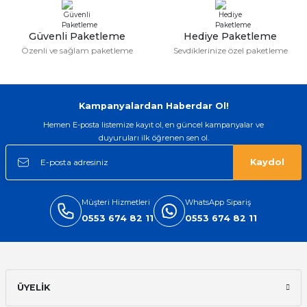
Bu ürüne benzer farklı alternatifler olmalı.
Güvenli Paketleme
Hediye Paketleme
Özenli ve sağlam paketleme
Sevdiklerinize özel paketleme
Gönder
Kampanyalardan Haberdar Ol!
Hemen E-posta listemize kayıt ol, en güncel kampanyalar ve
duyuruları ilk öğrenen sen ol.
Kaydol
Müşteri Hizmetleri
WhatsApp Sipariş
0553 674 82 11
0553 674 82 11
ÜYELİK