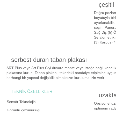
çeşitl
Doğru pozlama
boyutuyla bir
ayarlanabilir.
seçin: Panora
Sağ Diş (5) 
Sefalometrik 
(3) Karpus (
serbest duran taban plakası
ART Plus veya Art Plus C'yi duvara monte veya isteğe bağlı kendi
plakasına kurun.
Taban plakası, tekerlekli sandalye erişimine uygun
herhangi bir yapısal değişiklik olmaksızın kuruluma izin verir.
TEKNİK ÖZELLİKLER
uzakt
Sensör Teknolojisi
Opsiyonel uza
optimum radya
Görüntü çözünürlüğü