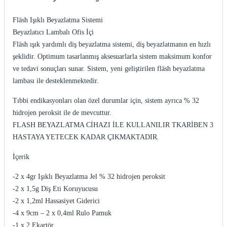
itleri
Setler
Periodontoloji
Fläsh Işıklı Beyazlatma Sistemi
Beyazlatıcı Lambalı Ofis İçi
arçalar
kilinik
Restoratif El Aletleri
Fläsh ışık yardımlı diş beyazlatma sistemi, diş beyazlatmanın en hızlı
şeklidir. Optimum tasarlanmış aksesuarlarla sistem maksimum konfor
azları
alzemeleri
ve tedavi sonuçları sunar. Sistem, yeni geliştirilen fläsh beyazlatma
lambası ile desteklenmektedir.
stemleri
nti
Tıbbi endikasyonları olan özel durumlar için, sistem ayrıca % 32
tif
hidrojen peroksit ile de mevcuttur.
FLASH BEYAZLATMA CİHAZI İLE KULLANILIR TKARİBEN 3
rünler
alzemeler
HASTAYA YETECEK KADAR ÇIKMAKTADIR.
İçerik
ri
-2 x 4gr Işıklı Beyazlatma Jel % 32 hidrojen peroksit
ti
-2 x 1,5g Diş Eti Koruyucusu
-2 x 1,2ml Hassasiyet Giderici
-4 x 9cm – 2 x 0,4ml Rulo Pamuk
-1 x 2 Ekartör