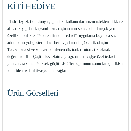
KİTİ HEDİYE
itleri
Setler
Periodontoloji
arçalar
kilinik
Restoratif El Aletleri
Fläsh Beyazlatıcı, dünya çapındaki kullanıcılarımızın istekleri dikkate
alınarak yapılan kapsamlı bir araştırmanın sonucudur. Birçok yeni
azları
alzemeleri
özellikle birlikte: “Yönlendirmeli Tedavi”, uygulama boyunca size
adım adım yol gösterir. Bu, her uygulamada güvenlik oluşturur.
Tedavi öncesi ve sonrası belirlenen diş tonları otomatik olarak
stemleri
nti
değerlendirilir. Çeşitli beyazlatma programları, kişiye özel tedavi
planlaması sunar. Yüksek güçlü LED’ler, optimum sonuçlar için fläsh
tif
jelin ideal ışık aktivasyonunu sağlar.
rünler
alzemeler
Ürün Görselleri
ri
ti