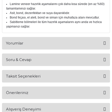
Lamine veneer hazırlık aşamalarını çok daha kısa sürede (en az %60)
itleri
Setler
Periodontoloji
tamamlamınızı sağlar.
Asit, bond, dezenfektan ve suya dayanıklıdır.
Bond fırçası, el aleti, bond ve siman için muhafaza alanı mevcuttur.
arçalar
kilinik
Restoratif El Aletleri
Sabitleme bölmeleri ile tüm hazırlık aşamalarını aynı anda ve hızlıca
yapmanızı sağlar.
azları
alzemeleri
stemleri
nti
Yorumlar
tif
Soru & Cevap
Bu ürüne ilk yorumu siz yapın!
rünler
alzemeler
Taksit Seçenekleri
Yorum Yaz
ri
Ürün hakkında henüz soru sorulmamış.
ti
Önerileriniz
Soru Sor
Bu ürünün fiyat bilgisi, resim, ürün açıklamalarında ve diğer
Alışveriş Deneyimi
konularda yetersiz gördüğünüz noktaları öneri formunu