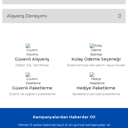
Soru Sor
if
Bu ürünün fiyat bilgisi, resim, ürün açıklamalarında ve diğer
Alışveriş Deneyimi
konularda yetersiz gördüğünüz noktaları öneri formunu
itleri
kullanarak tarafımıza iletebilirsiniz.
Görüş ve önerileriniz için teşekkür ederiz.
zemeleri
Sitemize ilk yorumu siz yapın!
Ürün resmi kalitesiz, bozuk veya görüntülenemiyor.
itleri
Ürün açıklamasında eksik bilgiler bulunuyor.
Deneyimini Paylaş
Ürün bilgilerinde hatalar bulunuyor.
Güvenli Alışveriş
Kolay Ödeme Seçeneği
hazları
256bit SSL Sertifikası
Kredi kartıyla tek çekim veya havale
Ürün fiyatı diğer sitelerden daha pahalı.
Bu ürüne benzer farklı alternatifler olmalı.
Güvenli Paketleme
Hediye Paketleme
Özenli ve sağlam paketleme
Sevdiklerinize özel paketleme
Gönder
Kampanyalardan Haberdar Ol!
Hemen E-posta listemize kayıt ol, en güncel kampanyalar ve