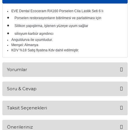
itleri
Setler
Periodontoloji
EVE Dental Ecoceram RA160 Porselen Cila Lastik Seti 6 lı
Porselen restorasyonların bitirilmesi ve parlatılması için
arçalar
kilinik
Restoratif El Aletleri
Silikon yapıştırma, işlenen yüzeye uyum sağlar
silisyum karbür aşındırıcı
azları
alzemeleri
Anguldurva ile uyumludur.
Menşei: Almanya
stemleri
nti
KDV %18 Satış fiyatına Kdv dahil edilmiştir.
tif
Yorumlar
rünler
alzemeler
Soru & Cevap
ri
Bu ürüne ilk yorumu siz yapın!
ti
Taksit Seçenekleri
Yorum Yaz
Ürün hakkında henüz soru sorulmamış.
Önerileriniz