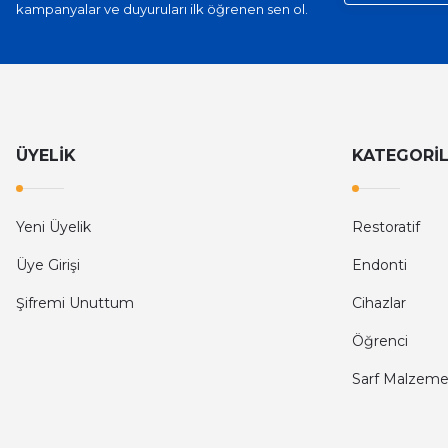
kampanyalar ve duyuruları ilk öğrenen sen ol.
ÜYELİK
KATEGORİ
Yeni Üyelik
Restoratif
Üye Girişi
Endonti
Şifremi Unuttum
Cihazlar
Öğrenci
Sarf Malzeme