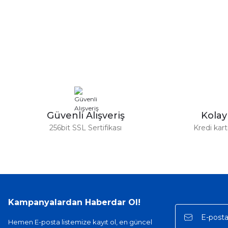
Bu ürünün fiyat bilgisi, resim, ürün açıklamalarında ve diğer ko
Görüş ve önerileriniz için teşekkür ederiz.
Ürün resmi kalitesiz, bozuk veya görüntülenemiyor.
Ürün açıklamasında eksik bilgiler bulunuyor.
Ürün bilgilerinde hatalar bulunuyor.
Ürün fiyatı diğer sitelerden daha pahalı.
Bu ürüne benzer farklı alternatifler olmalı.
Güvenli Alışveriş
Kola
256bit SSL Sertifikası
Kredi kar
Kampanyalardan Haberdar Ol!
Hemen E-posta listemize kayıt ol, en güncel