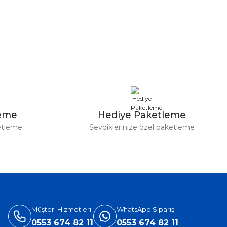
a iletebilirsiniz.
leme
Hediye Paketleme
etleme
Sevdiklerinize özel paketleme
Müşteri Hizmetleri
WhatsApp Sipariş
0553 674 82 11
0553 674 82 11