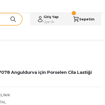
Giriş Yap
Sepetim
Üye Ol
078 Anguldurva için Porselen Cila Lastiği
KLİNİK
TAL