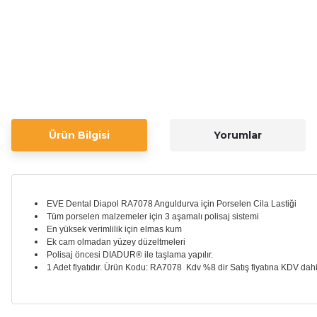
Ürün Bilgisi
Yorumlar
EVE Dental Diapol RA7078 Anguldurva için Porselen Cila Lastiği
Tüm porselen malzemeler için 3 aşamalı polisaj sistemi
En yüksek verimlilik için elmas kum
Ek cam olmadan yüzey düzeltmeleri
Polisaj öncesi DIADUR® ile taşlama yapılır.
1 Adet fiyatıdır. Ürün Kodu: RA7078 Kdv %8 dir Satış fiyatına KDV dahil 