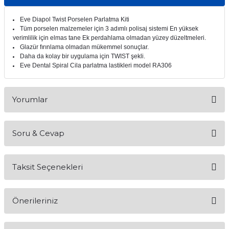
itleri
Setler
Periodontoloji
Eve Diapol Twist Porselen Parlatma Kiti
Tüm porselen malzemeler için 3 adımlı polisaj sistemi En yüksek
arçalar
kilinik
Restoratif El Aletleri
verimlilik için elmas tane Ek perdahlama olmadan yüzey düzeltmeleri.
Glazür fırınlama olmadan mükemmel sonuçlar.
Daha da kolay bir uygulama için TWIST şekli.
azları
alzemeleri
Eve Dental Spiral Cila parlatma lastikleri model RA306
stemleri
nti
Yorumlar
tif
Soru & Cevap
rünler
alzemeler
Bu ürüne ilk yorumu siz yapın!
ri
Taksit Seçenekleri
Yorum Yaz
Ürün hakkında henüz soru sorulmamış.
ti
Önerileriniz
Soru Sor
Bu ürünün fiyat bilgisi, resim, ürün açıklamalarında ve diğer