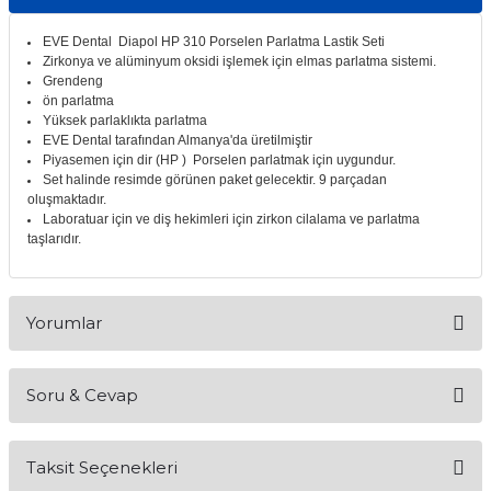
itleri
Setler
Periodontoloji
EVE Dental Diapol HP 310 Porselen Parlatma Lastik Seti
Zirkonya ve alüminyum oksidi işlemek için elmas parlatma sistemi.
arçalar
kilinik
Restoratif El Aletleri
Grendeng
ön parlatma
Yüksek parlaklıkta parlatma
azları
alzemeleri
EVE Dental tarafından Almanya'da üretilmiştir
Piyasemen için dir (HP ) Porselen parlatmak için uygundur.
Set halinde resimde görünen paket gelecektir. 9 parçadan
stemleri
nti
oluşmaktadır.
Laboratuar için ve diş hekimleri için zirkon cilalama ve parlatma
taşlarıdır.
tif
rünler
alzemeler
Yorumlar
ri
Soru & Cevap
ti
Bu ürüne ilk yorumu siz yapın!
Taksit Seçenekleri
Yorum Yaz
Ürün hakkında henüz soru sorulmamış.