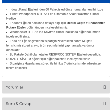
itleri
Setler
Periodontoloji
ndoart Kanal Eğelerinden 60 Paket istediğiniz numaralar tercihinizde
1 Adet Woodpecker DTE S6 Led Ultarsonic Scaler Kavitron Cihazı
arçalar
kilinik
Restoratif El Aletleri
Hediye
Endoart Eğeleri hakkında detaylı bilgi için
Dental Cepte > Endodonti >
Rotary Eğeler
bölümünden inceleyebilirsiniz.
azları
alzemeleri
Woodpecker DTE S6 led Kavitron cihazı hakkında diğer bölümden
inceleyebilirsiniz.
Endo art Eğe seçimleriniz siparişinizi verdikten sonra Müşteri
stemleri
nti
temsilcimiz sizleri arayıp ürün seçimlerinizi yapmanızda yardımcı
olacakatır.
Bu Pakete Dahil olan eğeler RESİPROC SİSTEM Eğeleri geçerlidir.
tif
ROTARY SİSTEM eğeler için diğer paketleri inceleyebilirsiniz.
Siparişiniz Hazırlanma süreci ile birlikte 7 gün içerisinde adresinize
rünler
alzemeler
teslim edilcektir.
ri
Yorumlar
ti
Soru & Cevap
Bu ürüne ilk yorumu siz yapın!