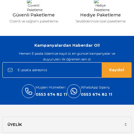
Bu ürüne benzer farklı alternatifler olmalı.
Güvenli Paketleme
Hediye Paketleme
Özenli ve sağlam paketleme
Sevdiklerinize özel paketleme
Gönder
Kampanyalardan Haberdar Ol!
Hemen E-posta listemize kayıt ol, en güncel kampanyalar ve
duyuruları ilk öğrenen sen ol.
Kaydol
Müşteri Hizmetleri
WhatsApp Sipariş
0553 674 82 11
0553 674 82 11
ÜYELİK