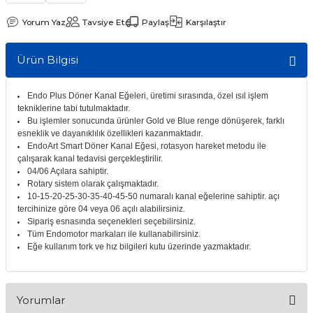
itleri
Setler
Periodontoloji
Yorum Yaz
Tavsiye Et
Paylaş
Karşılaştır
arçalar
kilinik
Restoratif El Aletleri
Ürün Bilgisi
azları
alzemeleri
Endo Plus Döner Kanal Eğeleri, üretimi sırasında, özel ısıl işlem
tekniklerine tabi tutulmaktadır.
stemleri
nti
Bu işlemler sonucunda ürünler Gold ve Blue renge dönüşerek, farklı
esneklik ve dayanıklılık özellikleri kazanmaktadır.
EndoArt Smart Döner Kanal Eğesi, rotasyon hareket metodu ile
tif
çalışarak kanal tedavisi gerçekleştirilir.
04/06 Açılara sahiptir.
Rotary sistem olarak çalışmaktadır.
rünler
alzemeler
10-15-20-25-30-35-40-45-50 numaralı kanal eğelerine sahiptir. açı
tercihinize göre 04 veya 06 açılı alabilirsiniz.
ri
Sipariş esnasında seçenekleri seçebilirsiniz.
Tüm Endomotor markaları ile kullanabilirsiniz.
Eğe kullanım tork ve hız bilgileri kutu üzerinde yazmaktadır.
ti
Yorumlar