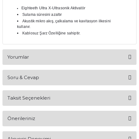
itleri
Setler
Periodontoloji
Eighteeth Ultra X-Ultrasonik Aktivatör
Sulama süresini azaltır
Akustik mikro akış, çalkalama ve kavitasyon ilkesini
arçalar
kilinik
Restoratif El Aletleri
kullanır.
Kablosuz Şarz Özelliğine sahiptir.
azları
alzemeleri
stemleri
nti
Yorumlar
tif
Soru & Cevap
Bu ürüne ilk yorumu siz yapın!
rünler
alzemeler
Taksit Seçenekleri
ri
Yorum Yaz
Ürün hakkında henüz soru sorulmamış.
ti
Önerileriniz
Soru Sor
Bu ürünün fiyat bilgisi, resim, ürün açıklamalarında ve diğer
Alışveriş Deneyimi