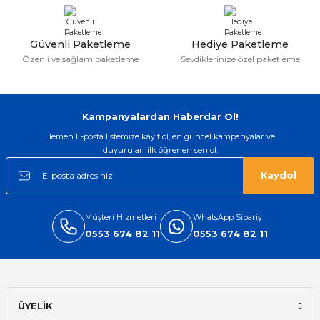
Bu ürüne benzer farklı alternatifler olmalı.
Güvenli Paketleme
Hediye Paketleme
Özenli ve sağlam paketleme
Sevdiklerinize özel paketleme
Gönder
Kampanyalardan Haberdar Ol!
Hemen E-posta listemize kayıt ol, en güncel kampanyalar ve
duyuruları ilk öğrenen sen ol.
Kaydol
Müşteri Hizmetleri
WhatsApp Sipariş
0553 674 82 11
0553 674 82 11
ÜYELİK