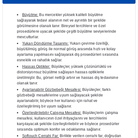
itleri
Setler
Periodontoloji
Büyütme:
Bu mercekler yüksek kaliteli büyütme
sağlayarak tedavi alanının net ve ayrıntılı bir şekilde
arçalar
kilinik
Restoratif El Aletleri
görülmesine olanak tanır.
Bireysel tercihlere ve özel
prosedürlere uyacak şekilde çeşitli büyütme seviyelerinde
mevcutturlar.
azları
alzemeleri
Yukarı Döndürme Tasarımı:
Yukarı çevirme özelliği,
büyütülmüş görüş ile normal görüş arasında hızlı ve kolay
stemleri
nti
ayarlama yapılmasını sağlayarak diş prosedürleri sırasında
esneklik ve rahatlık sağlar.
Hassas Optikler:
Büyüteçler, yüksek çözünürlüklü ve
tif
distorsiyonsuz büyütme sağlayan hassas optiklerle
üretilmiştir.
Bu, görsel netliği artırır ve hassas diş tedavisine
rünler
alzemeler
olanak tanır.
Ayarlanabilir Gözbebeği Mesafesi:
Büyüteçler, farklı
gözbebeği mesafelerine uyum sağlayacak şekilde
ri
ayarlanabilir, böylece her kullanıcı için rahat ve
özelleştirilmiş bir uyum sağlanır.
ti
Özelleştirilebilir Çalışma Mesafesi:
Büyüteçlerin çalışma
mesafesi, kullanıcının özel ihtiyaçlarını ve tercihlerini
karşılayacak şekilde özelleştirilebilir ve böylece prosedürler
sırasında optimum konfor ve odaklanma sağlanır.
Softouch Cerrahi Far:
Birlikte verilen cerrahi far, doğrudan