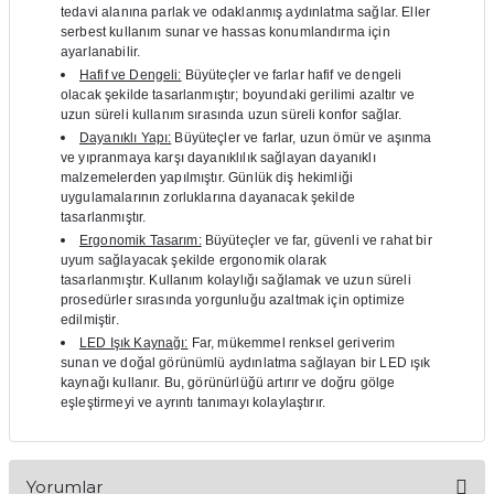
tedavi alanına parlak ve odaklanmış aydınlatma sağlar.
Eller
if
serbest kullanım sunar ve hassas konumlandırma için
ayarlanabilir.
itleri
Hafif ve Dengeli:
Büyüteçler ve farlar hafif ve dengeli
olacak şekilde tasarlanmıştır; boyundaki gerilimi azaltır ve
uzun süreli kullanım sırasında uzun süreli konfor sağlar.
zemeleri
Dayanıklı Yapı:
Büyüteçler ve farlar, uzun ömür ve aşınma
ve yıpranmaya karşı dayanıklılık sağlayan dayanıklı
malzemelerden yapılmıştır.
Günlük diş hekimliği
itleri
uygulamalarının zorluklarına dayanacak şekilde
tasarlanmıştır.
hazları
Ergonomik Tasarım:
Büyüteçler ve far, güvenli ve rahat bir
uyum sağlayacak şekilde ergonomik olarak
tasarlanmıştır.
Kullanım kolaylığı sağlamak ve uzun süreli
prosedürler sırasında yorgunluğu azaltmak için optimize
edilmiştir.
LED Işık Kaynağı:
Far, mükemmel renksel geriverim
sunan ve doğal görünümlü aydınlatma sağlayan bir LED ışık
kaynağı kullanır.
Bu, görünürlüğü artırır ve doğru gölge
eşleştirmeyi ve ayrıntı tanımayı kolaylaştırır.
Yorumlar