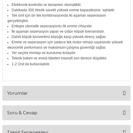
Elektronik kontrollü ve tamamen otomatiktir.
itleri
Setler
Periodontoloji
Dakikada 300 litrelik sürekli yüksek emme kapasitesine sahiptir.
Tek ünit için bir tek kombinasyonda iki aşamalı seperasyon
gerçekleştirir.
arçalar
kilinik
Restoratif El Aletleri
Entegre otomatik seperasyonlu ilk emme cihazıdır.
İki aşamalı seperasyon yapar ve üstün köpük toleranslıdır.
azları
alzemeleri
Dahili köpük konvertörü köpüğe karşı yüksek direnç sağlar.
Emme ve seperasyon için sadece tek motor olması sayesinde yüksek
ekonomik performans ve maksimum çalışma güvenliği sağlar.
stemleri
nti
Yer seçimi montajı ve kurulumu kolaydır
Teknik bakım ve enerji tüketim masrafı son derece düşüktür.
1-2 Ünit ile kullanılabilir.
tif
rünler
alzemeler
Yorumlar
ri
ti
Soru & Cevap
Bu ürüne ilk yorumu siz yapın!
Taksit Seçenekleri