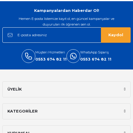
Gönder
Kampanyalardan Haberdar Ol!
Hemen E-posta listemize kayıt ol, en güncel kampanyalar ve
duyuruları ilk öğrenen sen ol.
Kaydol
Müşteri Hizmetleri
WhatsApp Sipariş
0553 674 82 11
0553 674 82 11
ÜYELİK
KATEGORİLER