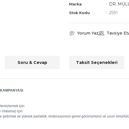
DR. MÜL
Marka
2591
Stok Kodu
Yorum Yaz
Tavsiye Et
Soru & Cevap
Taksit Seçenekleri
YE KAMPANYASI
ri temizlemek için
 cilalama) için
e getirmek ve yüksek parlaklık, restorasyonun genel görünümünü ve uzun ömürlülüğü