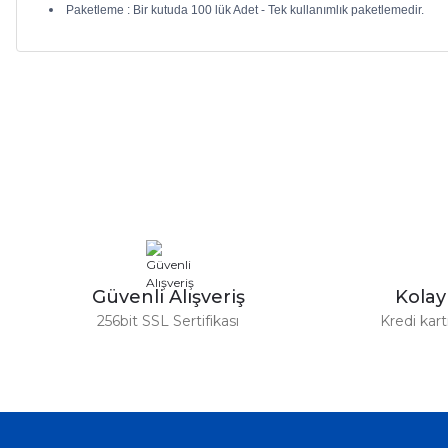
Paketleme : Bir kutuda 100 lük Adet - Tek kullanımlık paketlemedir.
Bu ürünün fiyat bilgisi, resim, ürün açıklamalarında ve diğer ko
Görüş ve önerileriniz için teşekkür ederiz.
Ürün resmi kalitesiz, bozuk veya görüntülenemiyor.
Ürün açıklamasında eksik bilgiler bulunuyor.
Ürün bilgilerinde hatalar bulunuyor.
Ürün fiyatı diğer sitelerden daha pahalı.
Bu ürüne benzer farklı alternatifler olmalı.
Güvenli Alışveriş
Kola
256bit SSL Sertifikası
Kredi kar