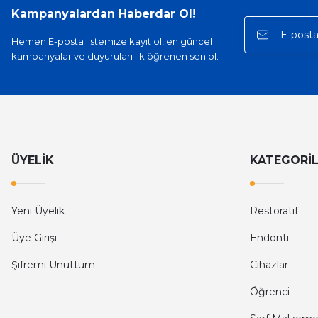
Kampanyalardan Haberdar Ol!
Hemen E-posta listemize kayıt ol, en güncel
kampanyalar ve duyuruları ilk öğrenen sen ol.
ÜYELİK
KATEGORİ
Yeni Üyelik
Restoratif
Üye Girişi
Endonti
Şifremi Unuttum
Cihazlar
Öğrenci