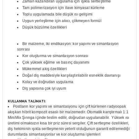
Zaman kazandıran uygulama için ışıkla sertleştirme
itleri
Setler
Periodontoloji
Tam polimerizasyon için ilave kimyasal kürleme
Toplu uygulamada bile düşük ısı gelişimi
Uygun yerleştirme için akıcı, çökmeyen formül
arçalar
kilinik
Restoratif El Aletleri
Düşük büzülme özellikleri
azları
alzemeleri
Bir malzeme, iki endikasyon: kor yapımı ve simantasyon
sonrası
stemleri
nti
Kor oluşturma ve simantasyon sonrası
Çok yüksek eğilme ve basınç dayanımı
tif
Mükemmel akış özellikleri
Doğal diş maddesiyle karşılaştırılabilir esneklik davranışı
Kolay ve doğrudan uygulama
rünler
alzemeler
Diş yapısına çok iyi uyum
ri
KULLANMA TALİMATI:
Postların kor yapımı ve simantasyonu için çift kürlenen radyoopak
akışkan hibrit kompozit esaslı bir malzemedir.
Otomatik karıştırmalı 1:1
ti
MiniMix Şırınga içinde teslim edilir, doğrudan uygulanabilir.
Yüksek ısı
üretimi olmaksızın kısa bir priz süresi sergiler.
Çift sertleşme özellikleri,
diş hekiminin ışıkla sertleşmenin yeterli olduğunun garanti edilemediği
durumlarda simantasyonlar ve kor oluşturma işlemleri