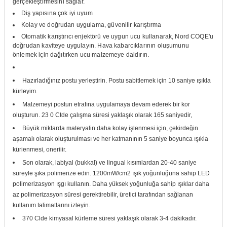
gerçekleştirmesini sağlar.
if
Diş yapısına çok iyi uyum
Kolay ve doğrudan uygulama, güvenilir karıştırma
itleri
Otomatik karıştırıcı enjektörü ve uygun ucu kullanarak, Nord COQE'u
doğrudan kaviteye uygulayın. Hava kabarcıklarının oluşumunu
önlemek için dağıtırken ucu malzemeye daldırın.
zemeleri
Hazırladığınız postu yerleştirin. Postu sabitlemek için 10 saniye ışıkla
itleri
kürleyim.
Malzemeyi postun etrafına uygulamaya devam ederek bir kor
hazları
oluşturun. 23 0 Ctde çalışma süresi yaklaşık olarak 165 saniyedir,
Büyük miktarda materyalin daha kolay işlenmesi için, çekirdeğin
aşamalı olarak oluşturulması ve her katmanının 5 saniye boyunca ışıkla
kürienmesi, oneriiir.
Son olarak, labiyal (bukkal) ve lingual kısımlardan 20-40 saniye
sureyle şıka polimerize edin. 1200mW/cm2 ışık yoğunluğuna sahip LED
polimerizasyon ışgı kullanın. Daha yüksek yoğunluğa sahip ışıklar daha
az polimerizasyon süresi gerektirebilir, üretici tarafından sağlanan
kullanım talimatlarını izleyin.
370 Clde kimyasal kürleme süresi yaklaşık olarak 3-4 dakikadır.