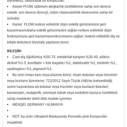
biyoetkisiz, radyoopak bir kompozittir,
itleri
Setler
Kaiser FI-OW, optimum akışkanlık özelliklerine sahip son derece
Periodontoloji
estetik son derece dirençli, üstün cilalanabilirlik derecesine sahip bir
üründür.
arçalar
kilinik
Restoratif El Aletleri
Kaiser FLOW restore edilebilir dişin estetik görünümünü geri
kazanmasını/daha estetik görünmesini sağları restore edilebilir dişin
azları
alzemeleri
fonksiyonunu geri kazanmasını/kcrumasını sağlar; restore edilebilir diş ve
bitişik dokuların biyolojik yapılarını korur.
stemleri
nti
BİLEŞİM:
Cam diş öğütülmüş %50-70, metakrilat karışımı %30-40, silikon
tif
dioksit %1-5, koinîtatör « foto başlatıcı %1, stabilizatör %1, inhibitör %1,
opaklaştırıcı %1, pigment %1.
Bu ürün insan kanı veya plazma türevi, insan dokuları veya hücreleri
rünler
alzemeler
veya bunların türevlerini, 722/2012 Sayılı Tüzük (AB)'de bahsedildiği
üzere hayvanlara ait dokular veya hücreler veya bunların türevleri;
ri
kanserojen, mutajenİk, üremeye toksik veya endokrin bozucu özelliklere
sahip maddeler dahil tıbbi madde içermez.
ti
MENŞEİ: GERMANY / ALMANYA
NOT: bu ürün Ultradent Markasında Permoflo pink Kompozitin
muadilidir.