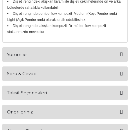
Diş eti rengindeki akışkan kıvamı ile diş eti çekilmelerinde ön ve arka
if
bölgelerde rahatlıkla kullanılabilir.
Diş eti renginde pembe flow kompozit Medium (KoyuPembe renk)
itleri
Light (Açık Pembe renk) olarak tercih edebilirsiniz.
Diş eti renginde akışkan kompoziti Dr. müller flow kompozit
stoklarımızda mevcuttur.
zemeleri
itleri
Yorumlar
hazları
Soru & Cevap
Bu ürüne ilk yorumu siz yapın!
Taksit Seçenekleri
Yorum Yaz
Ürün hakkında henüz soru sorulmamış.
Önerileriniz
Soru Sor
Bu ürünün fiyat bilgisi, resim, ürün açıklamalarında ve diğer